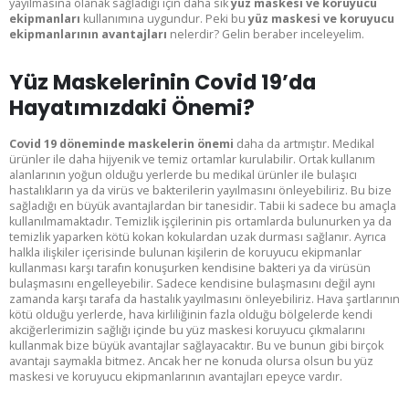
yayılmasına olanak sağladığı için daha sık
yüz maskesi ve koruyucu
ekipmanları
kullanımına uygundur. Peki bu
yüz maskesi ve koruyucu
ekipmanlarının avantajları
nelerdir? Gelin beraber inceleyelim.
Yüz Maskelerinin Covid 19’da
Hayatımızdaki Önemi?
Covid 19 döneminde maskelerin önemi
daha da artmıştır. Medikal
ürünler ile daha hijyenik ve temiz ortamlar kurulabilir. Ortak kullanım
alanlarının yoğun olduğu yerlerde bu medikal ürünler ile bulaşıcı
hastalıkların ya da virüs ve bakterilerin yayılmasını önleyebiliriz. Bu bize
sağladığı en büyük avantajlardan bir tanesidir. Tabii ki sadece bu amaçla
kullanılmamaktadır. Temizlik işçilerinin pis ortamlarda bulunurken ya da
temizlik yaparken kötü kokan kokulardan uzak durması sağlanır. Ayrıca
halkla ilişkiler içerisinde bulunan kişilerin de koruyucu ekipmanlar
kullanması karşı tarafın konuşurken kendisine bakteri ya da virüsün
bulaşmasını engelleyebilir. Sadece kendisine bulaşmasını değil aynı
zamanda karşı tarafa da hastalık yayılmasını önleyebiliriz. Hava şartlarının
kötü olduğu yerlerde, hava kirliliğinin fazla olduğu bölgelerde kendi
akciğerlerimizin sağlığı içinde bu yüz maskesi koruyucu çıkmalarını
kullanmak bize büyük avantajlar sağlayacaktır. Bu ve bunun gibi birçok
avantajı saymakla bitmez. Ancak her ne konuda olursa olsun bu yüz
maskesi ve koruyucu ekipmanlarının avantajları epeyce vardır.