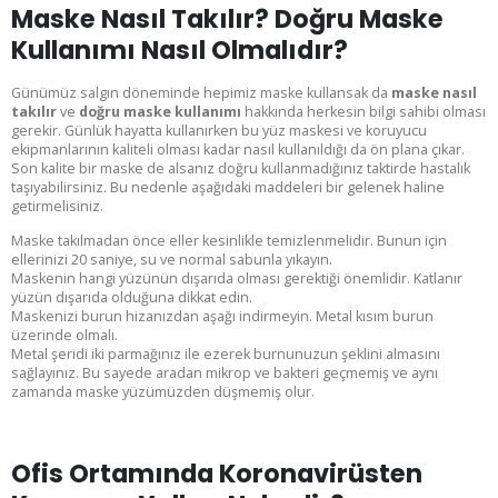
Maske Nasıl Takılır? Doğru Maske
Kullanımı Nasıl Olmalıdır?
Günümüz salgın döneminde hepimiz maske kullansak da
maske nasıl
takılır
ve
doğru maske kullanımı
hakkında herkesin bilgi sahibi olması
gerekir. Günlük hayatta kullanırken bu yüz maskesi ve koruyucu
ekipmanlarının kaliteli olması kadar nasıl kullanıldığı da ön plana çıkar.
Son kalite bir maske de alsanız doğru kullanmadığınız taktirde hastalık
taşıyabilirsiniz. Bu nedenle aşağıdaki maddeleri bir gelenek haline
getirmelisiniz.
Maske takılmadan önce eller kesinlikle temizlenmelidir. Bunun için
ellerinizi 20 saniye, su ve normal sabunla yıkayın.
Maskenin hangi yüzünün dışarıda olması gerektiği önemlidir. Katlanır
yüzün dışarıda olduğuna dikkat edin.
Maskenizi burun hizanızdan aşağı indirmeyin. Metal kısım burun
üzerinde olmalı.
Metal şeridi iki parmağınız ile ezerek burnunuzun şeklini almasını
sağlayınız. Bu sayede aradan mikrop ve bakteri geçmemiş ve aynı
zamanda maske yüzümüzden düşmemiş olur.
Ofis Ortamında Koronavirüsten