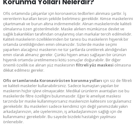
Korunma Yolları Nelerdir?
Ofis ortamında çalışanlar için koronavirüs tedbirleri alınması şarttır. İş
verenlerin kuralları kesin şekilde belirtmesi gereklidir. Kimse maskelerini
çıkartmamalı ve burun altına indirmemelidir. Alınan maskelerinde kaliteli
olmalarına özen gösterilmelidir. Maske alırken mümkünse devlet ve
sağlık bakanlıkları tarafından onaylanmış olan markalar tercih edilmelidir.
Kaliteli maskelerin özelliklerinden bir tanesi bu maskelerin hijyenik bir
ortamda üretildiğinden emin olmanızdır. Sizlerde maske seçimi
yaparken alacağınız maskenin ne tür şartlarda üretilerek alındığından
emin olarak almanız gerekir. Çünkü hijyen amacı sağlayan bir ürünün
hijyenik ortamda üretilmemesi kötü sonuçlar doğurabilir. Bir diğer
önemli özellik ise alınan yüz maskesinin
filtreli yüz maskesi
olmasına
dikkat edilmesi gerekir.
Ofis ortamlarında Koronavirüsten korunma yolları
için siz de filtreli
ve kaliteli maskeler kullanabilirsiniz. Sadece kumaştan yapılan bir
maskenin hiçbir işlevi olmayacaktır. Medikal ürünlerin avantajları ise bu
maskelerde filtre özelliğini bulunmasıdır. Eğer ki ameliyat maskesi
tarzında bir maske kullanmıyorsanız maskenizin kalitesini sorgulamanız
gerekebilir. Bu maskeleri sadece kendimiz için değil yanımızdaki yakın
arkadaşlarınızın, aile üyelerimizin, iş arkadaşlarımızın sağlığı için de
kullanmamız gerekebilir. Bu sayede bizdeki hastalığın yayılması
önlenebilir.