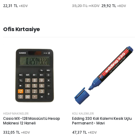
22,31 TL
35,20 TL +KDV
29,92 TL
+KDV
+KDV
Ofis Kırtasiye
Bu ekranı bir daha gösterme
HESAP MAKINELERI
KOLI KALEMLERI
Casio MX-12B Masaüstü Hesap
Edding 330 Koli Kalemi Kesik Uçlu
Makinesi 12 Haneli
Permanent- Mavi
332,05 TL
47,37 TL
+KDV
+KDV