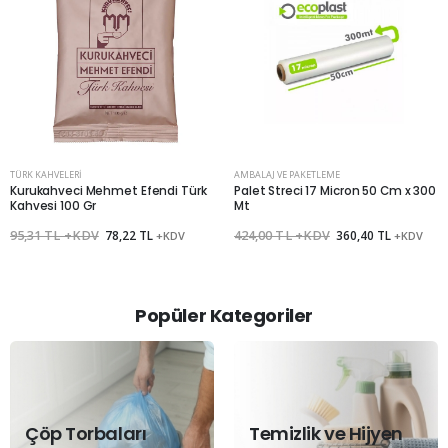
TÜRK KAHVELERI
AMBALAJ VE PAKETLEME
Kurukahveci Mehmet Efendi Türk
Palet Streci 17 Micron 50 Cm x 300
Kahvesi 100 Gr
Mt
95,31 TL +KDV
78,22 TL
424,00 TL +KDV
360,40 TL
+KDV
+KDV
Popüler Kategoriler
Çöp Torbaları
Temizlik ve Hijyen