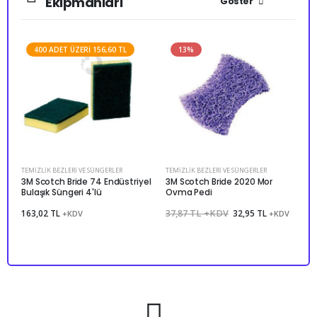
Ekipmanları
Göster
400 ADET ÜZERI 156,60 TL
13%
TEMIZLIK BEZLERI VE SÜNGERLER
TEMIZLIK BEZLERI VE SÜNGERLER
T
3M Scotch Bride 74 Endüstriyel
3M Scotch Bride 2020 Mor
3
Bulaşık Süngeri 4'lü
Ovma Pedi
c
163,02 TL
37,87 TL +KDV
32,95 TL
1
+KDV
+KDV