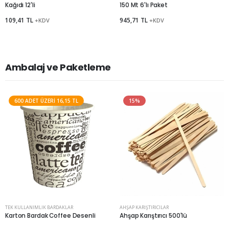
Kağıdı 12'li
150 Mt 6'lı Paket
109,41 TL
945,71 TL
+KDV
+KDV
Ambalaj ve Paketleme
600 ADET ÜZERI 16,15 TL
15%
Kurumsal Üye Ol
%30'a
varan indirimlerden yararlan.
TEK KULLANIMLIK BARDAKLAR
AHŞAP KARIŞTIRICILAR
Karton Bardak Coffee Desenli
Ahşap Karıştırıcı 500'lü