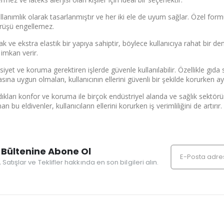
kullanımlık olarak tasarlanmıştır ve her iki ele de uyum sağlar. Özel for
örüşü engellemez.
k ve ekstra elastik bir yapıya sahiptir, böylece kullanıcıya rahat bir d
 imkan verir.
asiyet ve koruma gerektiren işlerde güvenle kullanılabilir. Özellikle gıda
sına uygun olmaları, kullanıcının ellerini güvenli bir şekilde korurken 
adıkları konfor ve koruma ile birçok endüstriyel alanda ve sağlık sektör
 bu eldivenler, kullanıcıların ellerini korurken iş verimliliğini de artırır.
Bültenine Abone Ol
r, Satışlar ve Teklifler hakkında en son bilgileri alın.