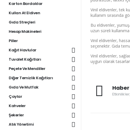
Karton Bardaklar
Vinil eldivenler, tek 
Kullan At Eldiven
kullanım sırasında g
Gıda Streçleri
Bu eldivenler, yumuşa
uzun süreli kullanıma
Hesap Makineleri
Vinil eldivenler, hass
Piller
seçenektir. Gıda tema
Kağıt Havlular
Vinil eldivenler, sağl
Tuvalet Kağıtları
uygun olarak tasarlanan
Peçete Ve Mendiller
Diğer Temizlik Kağıtları
Haber 
Gıda Ve Mutfak
Etkinlikle
Çaylar
Kahveler
Şekerler
Atık Yönetimi