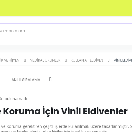
IK VE HIJYEN
MEDIKAL ÜRÜNLER
KULLAN AT ELDIVEN
VINIL ELDIV
rün bulunamadı.
 Koruma İçin Vinil Eldivenler
en ve koruma gerektiren çeşitli işlerde kullanılmak üzere tasarlanmıştır. 
rmez ve lateks alerjisi olan kişiler için ideal bir seçenektir.