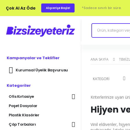
Çok Al Az Öde
*Sadece sınırlı bir süre.
Alışverişe Başla!
Kampanyalar ve Teklifler
ANA SAYFA
TEMIZL
Kurumsal Üyelik Başvurusu
KATEGORI
Kategoriler
Ofis Kırtasiye
Kriterlerinize uyan ü
Poşet Dosyalar
Hijyen ve
Plastik Klasörler
Çöp Torbaları
Vinil eldivenler, hijy
pudrasızdır, lateks içe