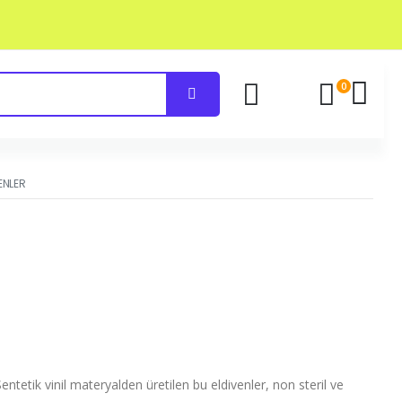
0
ENLER
Sentetik vinil materyalden üretilen bu eldivenler, non steril ve