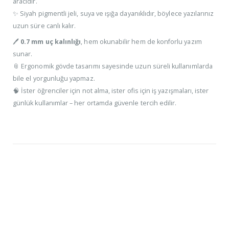
aracıdır.
✨ Siyah pigmentli jeli, suya ve ışığa dayanıklıdır, böylece yazılarınız
uzun süre canlı kalır.
🖊️
0.7 mm uç kalınlığı
, hem okunabilir hem de konforlu yazım
sunar.
📎 Ergonomik gövde tasarımı sayesinde uzun süreli kullanımlarda
bile el yorgunluğu yapmaz.
🧠 İster öğrenciler için not alma, ister ofis için iş yazışmaları, ister
günlük kullanımlar – her ortamda güvenle tercih edilir.