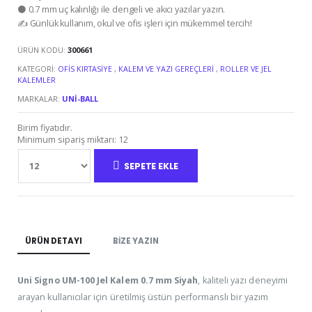
⚫ 0.7 mm uç kalınlığı ile dengeli ve akıcı yazılar yazın.
✍️ Günlük kullanım, okul ve ofis işleri için mükemmel tercih!
ÜRÜN KODU:
300661
KATEGORI:
OFIS KIRTASIYE
,
KALEM VE YAZI GEREÇLERI
,
ROLLER VE JEL
KALEMLER
MARKALAR:
UNI-BALL
Birim fiyatıdır.
Minimum sipariş miktarı: 12
SEPETE EKLE
ÜRÜN DETAYI
BIZE YAZIN
Uni Signo UM-100 Jel Kalem 0.7 mm Siyah
, kaliteli yazı deneyimi
arayan kullanıcılar için üretilmiş üstün performanslı bir yazım