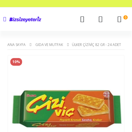
0
ANA SAYFA
GIDA VE MUTFAK
ÜLKER ÇIZIVIÇ 82 GR - 24 ADET
10%