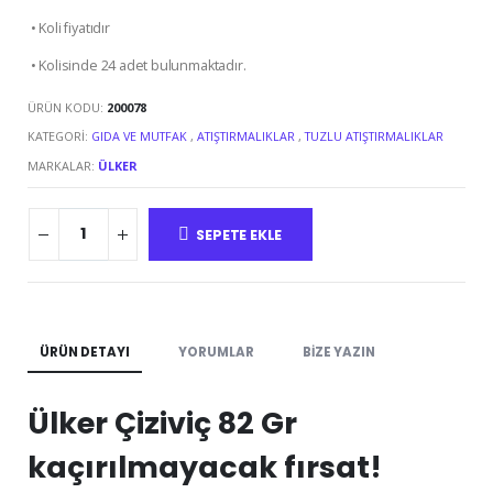
• Koli fiyatıdır
• Kolisinde 24 adet bulunmaktadır.
ÜRÜN KODU:
200078
KATEGORI:
GIDA VE MUTFAK
,
ATIŞTIRMALIKLAR
,
TUZLU ATIŞTIRMALIKLAR
MARKALAR:
ÜLKER
SEPETE EKLE
ÜRÜN DETAYI
YORUMLAR
BIZE YAZIN
Ülker Çiziviç 82 Gr
kaçırılmayacak fırsat!