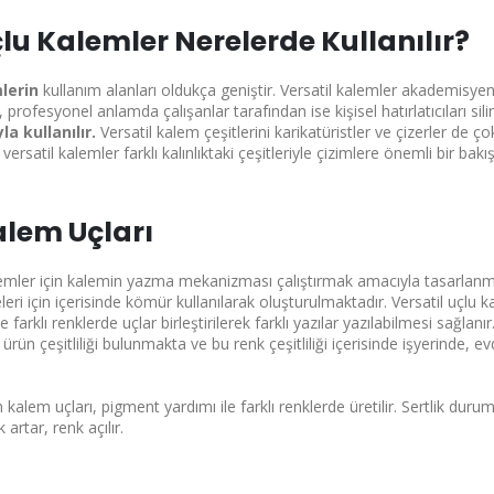
çlu Kalemler Nerelerde Kullanılır?
lerin
kullanım alanları oldukça geniştir. Versatil kalemler akademisyen
 profesyonel anlamda çalışanlar tarafından ise kişisel hatırlatıcıları si
a kullanılır.
Versatil kalem çeşitlerini karikatüristler ve çizerler de ç
ersatil kalemler farklı kalınlıktaki çeşitleriyle çizimlere önemli bir bakış
alem Uçları
lemler için kalemin yazma mekanizması çalıştırmak amacıyla tasarlanmış b
leri için içerisinde kömür kullanılarak oluşturulmaktadır. Versatil uçlu 
e farklı renklerde uçlar birleştirilerek farklı yazılar yazılabilmesi sağlanır
 ürün çeşitliliği bulunmakta ve bu renk çeşitliliği içerisinde işyerinde
kalem uçları, pigment yardımı ile farklı renklerde üretilir. Sertlik duruml
k artar, renk açılır.