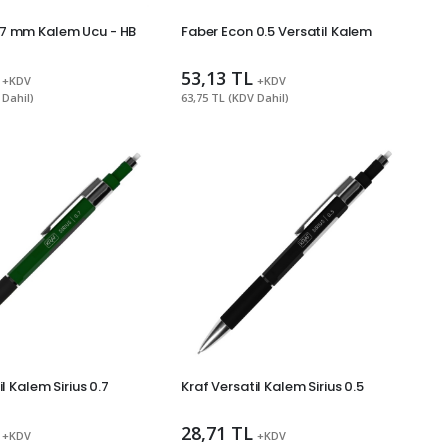
7 mm Kalem Ucu - HB
Faber Econ 0.5 Versatil Kalem
53,13 TL
+KDV
+KDV
 Dahil)
63,75 TL (KDV Dahil)
l Kalem Sirius 0.7
Kraf Versatil Kalem Sirius 0.5
28,71 TL
+KDV
+KDV