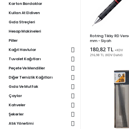
Karton Bardaklar
Kullan At Eldiven
Gıda Streçleri
Hesap Makineleri
Rotring Tikky RD Vers
Piller
mm - Siyah
180,82 TL
Kağıt Havlular
+KDV
216,98 TL (KDV Dahil)
Tuvalet Kağıtları
Peçete Ve Mendiller
Diğer Temizlik Kağıtları
Gıda Ve Mutfak
Çaylar
Kahveler
Şekerler
Atık Yönetimi