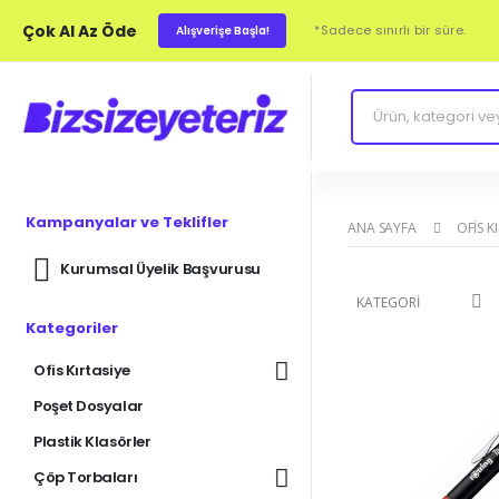
Çok Al Az Öde
*Sadece sınırlı bir süre.
Alışverişe Başla!
Kampanyalar ve Teklifler
ANA SAYFA
OFIS K
Kurumsal Üyelik Başvurusu
KATEGORI
Kategoriler
Ofis Kırtasiye
Poşet Dosyalar
Plastik Klasörler
Çöp Torbaları