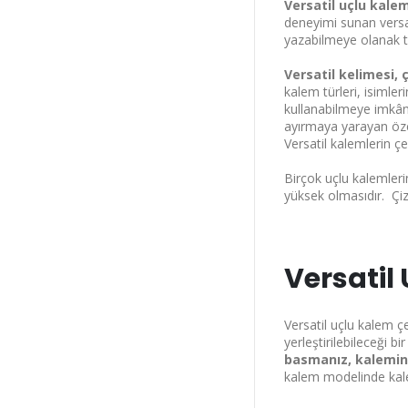
Versatil uçlu kalem
deneyimi sunan versati
yazabilmeye olanak ta
Versatil kelimesi, 
kalem türleri, isimler
kullanabilmeye imkân 
ayırmaya yarayan özell
Versatil kalemlerin çeş
Birçok uçlu kalemleri
Bu ekranı bir da
yüksek olmasıdır. Çiz
Versatil 
Versatil uçlu kalem çe
yerleştirilebileceği b
basmanız, kalemin h
kalem modelinde kalemi