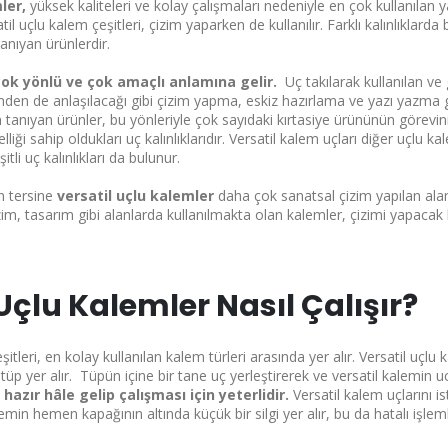
ler,
yüksek kaliteleri ve kolay çalışmaları nedeniyle en çok kullanılan yaz
l uçlu kalem çeşitleri, çizim yaparken de kullanılır. Farklı kalınlıklard
nıyan ürünlerdir.
çok yönlü ve çok amaçlı anlamına gelir.
Uç takılarak kullanılan ve
inden de anlaşılacağı gibi çizim yapma, eskiz hazırlama ve yazı yazma gi
tanıyan ürünler, bu yönleriyle çok sayıdaki kırtasiye ürününün görevini
iği sahip oldukları uç kalınlıklarıdır. Versatil kalem uçları diğer uçlu
itli uç kalınlıkları da bulunur.
n tersine
versatil uçlu kalemler
daha çok sanatsal çizim yapılan alanl
ha gösterme
im, tasarım gibi alanlarda kullanılmakta olan kalemler, çizimi yapacak k
Uçlu Kalemler Nasıl Çalışır?
şitleri, en kolay kullanılan kalem türleri arasında yer alır. Versatil uçl
ir tüp yer alır. Tüpün içine bir tane uç yerleştirerek ve versatil kalem
azır hâle gelip çalışması için yeterlidir.
Versatil kalem uçlarını i
n hemen kapağının altında küçük bir silgi yer alır, bu da hatalı işlemle