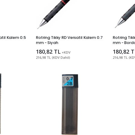
atil Kalem 0.5
Rotring Tikky RD Versatil Kalem 0.7
Rotring Tik
mm - Siyah
mm - Bord
180,82 TL
180,82 T
+KDV
216,98 TL (KDV Dahil)
216,98 TL (KD