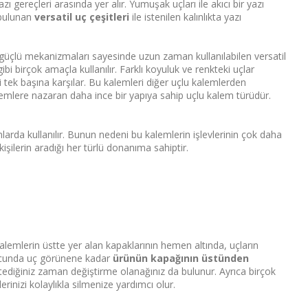
ı gereçleri arasında yer alır. Yumuşak uçları ile akıcı bir yazı
a bulunan
versatil uç çeşitleri
ile istenilen kalınlıkta yazı
 güçlü mekanizmaları sayesinde uzun zaman kullanılabilen versatil
bi birçok amaçla kullanılır. Farklı koyuluk ve renkteki uçlar
 tek başına karşılar. Bu kalemleri diğer uçlu kalemlerden
 kalemlere nazaran daha ince bir yapıya sahip uçlu kalem türüdür.
arda kullanılır. Bunun nedeni bu kalemlerin işlevlerinin çok daha
işilerin aradığı her türlü donanıma sahiptir.
u kalemlerin üstte yer alan kapaklarının hemen altında, uçların
in ucunda uç görünene kadar
ürünün kapağının üstünden
stediğiniz zaman değiştirme olanağınız da bulunur. Ayrıca birçok
rinizi kolaylıkla silmenize yardımcı olur.