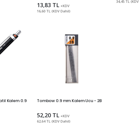
34,45 TL (KDV
13,83 TL
+KDV
16,60 TL (KDV Dahil)
msal Üye Ol
30'a
atil Kalem 0.9
Tombow 0.9 mm Kalem Ucu - 2B
52,20 TL
dirimlerden
+KDV
62,64 TL (KDV Dahil)