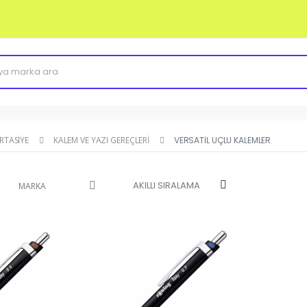
IRTASIYE
KALEM VE YAZI GEREÇLERI
VERSATIL UÇLU KALEMLER
MARKA