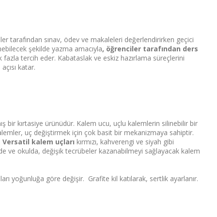
ler tarafından sınav, ödev ve makaleleri değerlendirirken geçici
linebilecek şekilde yazma amacıyla
, öğrenciler tarafından ders
ok fazla tercih eder. Kabataslak ve eskiz hazırlama süreçlerini
 açısı katar.
ir kırtasiye ürünüdür. Kalem ucu, uçlu kalemlerin silinebilir bir
kalemler, uç değiştirmek için çok basit bir mekanizmaya sahiptir.
.
Versatil kalem uçları
kırmızı, kahverengi ve siyah gibi
, evde ve okulda, değişik tecrübeler kazanabilmeyi sağlayacak kalem
arı yoğunluğa göre değişir. Grafite kil katılarak, sertlik ayarlanır.