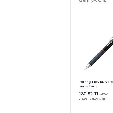
66,68 TL (KDV Dahil)
Kuru
%
Rotring Tikky RD Vers
mm - Siyah
180,82 TL
varan in
+KDV
216,98 TL (KDV Dahil)
yararlan.