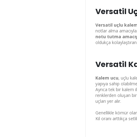
Versatil U
Versatil uçlu kalem
notlar alma amacıyla,
notu tutma amacıyl
oldukça kolaylaştıran v
Versatil K
Kalem ucu
, uçlu ka
yapıya sahip olabilme
Ayrıca tek bir kalem il
renklerden oluşan bir
uçları yer alır.
Genellikle kömür olan 
Kil oranı arttıkça setli