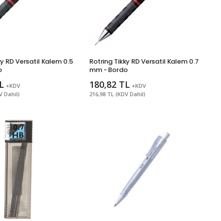
ky RD Versatil Kalem 0.5
Rotring Tikky RD Versatil Kalem 0.7
o
mm - Bordo
L
180,82 TL
+KDV
+KDV
V Dahil)
216,98 TL (KDV Dahil)