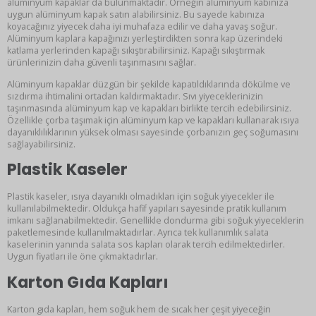
alüminyum kapaklar da bulunmaktadır. Örneğin alüminyum kabınıza
uygun alüminyum kapak satın alabilirsiniz. Bu sayede kabınıza
koyacağınız yiyecek daha iyi muhafaza edilir ve daha yavaş soğur.
Alüminyum kaplara kapağınızı yerleştirdikten sonra kap üzerindeki
katlama yerlerinden kapağı sıkıştırabilirsiniz. Kapağı sıkıştırmak
ürünlerinizin daha güvenli taşınmasını sağlar.
Alüminyum kapaklar düzgün bir şekilde kapatıldıklarında dökülme ve
sızdırma ihtimalini ortadan kaldırmaktadır. Sıvı yiyeceklerinizin
taşınmasında alüminyum kap ve kapakları birlikte tercih edebilirsiniz.
Özellikle çorba taşımak için alüminyum kap ve kapakları kullanarak ısıya
dayanıklılıklarının yüksek olması sayesinde çorbanızın geç soğumasını
sağlayabilirsiniz.
Plastik Kaseler
Plastik kaseler, ısıya dayanıklı olmadıkları için soğuk yiyecekler ile
kullanılabilmektedir. Oldukça hafif yapıları sayesinde pratik kullanım
imkanı sağlanabilmektedir. Genellikle dondurma gibi soğuk yiyeceklerin
paketlemesinde kullanılmaktadırlar. Ayrıca tek kullanımlık salata
kaselerinin yanında salata sos kapları olarak tercih edilmektedirler.
Uygun fiyatları ile öne çıkmaktadırlar.
Karton Gıda Kapları
Karton gıda kapları, hem soğuk hem de sıcak her çeşit yiyeceğin