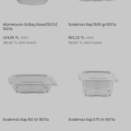
Alüminyum Sütlaç Kase(110/G)
Sızdırmaz Kap 1500 gr 100'lü
100'lü
234,00 TL
803,23 TL
+KDV
+KDV
280,80 TL (KDV Dahil)
963,87 TL (KDV Dahil)
Sızdırmaz Kap 150 Gr 100'lü
Sızdırmaz Kap 375 Gr 100'lü