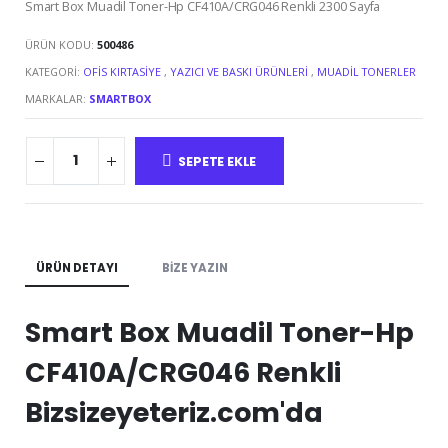
Smart Box Muadil Toner-Hp CF410A/CRG046 Renkli 2300 Sayfa
ÜRÜN KODU:
500486
KATEGORI:
OFIS KIRTASIYE
,
YAZICI VE BASKI ÜRÜNLERI
,
MUADIL TONERLER
MARKALAR:
SMARTBOX
SEPETE EKLE
ÜRÜN DETAYI
BIZE YAZIN
Smart Box Muadil Toner-Hp
CF410A/CRG046 Renkli
Bizsizeyeteriz.com'da