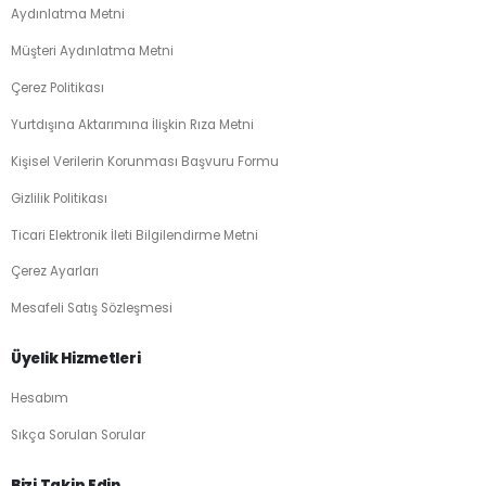
Aydınlatma Metni
Müşteri Aydınlatma Metni
Çerez Politikası
Yurtdışına Aktarımına İlişkin Rıza Metni
Kişisel Verilerin Korunması Başvuru Formu
Gizlilik Politikası
Ticari Elektronik İleti Bilgilendirme Metni
Çerez Ayarları
Mesafeli Satış Sözleşmesi
Üyelik Hizmetleri
Hesabım
Sıkça Sorulan Sorular
Bizi Takip Edin