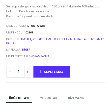
Şeffaf plastik gıda kabıdır. Hacmi 150 cc'dir. Paketinde 100 adet ürün
bulunur. Kendinden kapaklıdır.
Kolisinde 12 paket bulunmaktadır.
STOK DURUMU:
STOKTA VAR
ÜRÜN KODU:
102868
KATEGORI:
AMBALAJ VE PAKETLEME
,
TEK KULLANIMLIK KAPLAR
,
SIZDIRMAZ
KAPLAR
MARKALAR:
DIĞER
ÜRÜN ETIKETLERI:
%15KAMPANYA
SEPETE EKLE
ÜRÜN DETAYI
YORUMLAR
BIZE YAZIN