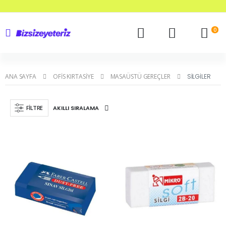
0
ANA SAYFA
OFIS KIRTASIYE
MASAÜSTÜ GEREÇLER
SILGILER
FILTRE