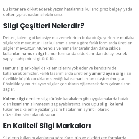
Bu kriterlere dikkat ederek yazım hatalarınızı kullandığınız belgeyi yada
defteri yıpratmadan silebilirsiniz.
Silgi Çeşitleri Nelerdir?
Defter, kalem gibi kırtasiye malzemelerinin bulunduğu yerlerde mutlaka
silgilerde mevcuttur. Her kullanım alanına göre farklı formlarda üretilen
silgiler mevcuttur. Mühendis ve mimarlar tarafından daha sıklıkla
kullanılan
hamur silgi
hamur formunda olduklarından dolayı esnek
yapıya sahip bir silgi türüdür.
Hamur silgiler kolaylıkla kalem izlerini yok eder ve kendisini de
katlanarak temizler. Farklı tasarımlarda üretilen
yumurtlayan silgi
ise
özellikle küçük çocukların sevdiği kahramanlardan oluşturulmuştur.
Böylelikle yumurtalayan silgiler çocukların eğlenerek ders çalışmalarını
sağlar.
Kalem silgi
denilen silgi türüyle karakalem gibi uygulamalarda hatalı
olan kısımların silinmesini sağlayabilirsiniz. İnce uçlu
silgi kalemi
tükenmez kalemle yazılan yazım hatalarının ayrıntılı olarak
düzeltilmesine olanak sunar.
En Kaliteli Silgi Markaları
Silgilerin kullanım alanlarına göre Kare, tüp ve dikdörtgen formlarda