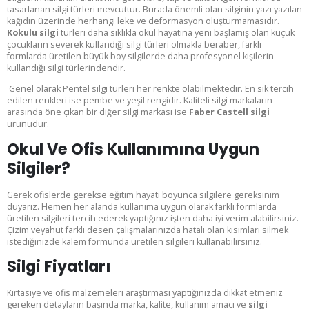
tasarlanan silgi türleri mevcuttur. Burada önemli olan silginin yazı yazılan
kağıdın üzerinde herhangi leke ve deformasyon oluşturmamasıdır.
Kokulu silgi
türleri daha sıklıkla okul hayatına yeni başlamış olan küçük
çocukların severek kullandığı silgi türleri olmakla beraber, farklı
formlarda üretilen büyük boy silgilerde daha profesyonel kişilerin
kullandığı silgi türlerindendir.
Genel olarak Pentel silgi türleri her renkte olabilmektedir. En sık tercih
edilen renkleri ise pembe ve yeşil rengidir. Kaliteli silgi markaların
arasında öne çıkan bir diğer silgi markası ise
Faber Castell silgi
ürünüdür.
Okul Ve Ofis Kullanımına Uygun
Silgiler?
Gerek ofislerde gerekse eğitim hayatı boyunca silgilere gereksinim
duyarız. Hemen her alanda kullanıma uygun olarak farklı formlarda
üretilen silgileri tercih ederek yaptığınız işten daha iyi verim alabilirsiniz.
Çizim veyahut farklı desen çalışmalarınızda hatalı olan kısımları silmek
istediğinizde kalem formunda üretilen silgileri kullanabilirsiniz.
Silgi Fiyatları
Kırtasiye ve ofis malzemeleri araştırması yaptığınızda dikkat etmeniz
gereken detayların başında marka, kalite, kullanım amacı ve
silgi