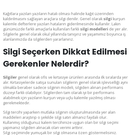
Kağıtlara yazılan yazıların hatalı olması halinde kağıt üzerinden
kaldırılmasını sağlayan araçlara silgi denilir. Genel olarak
silgi
kurşun
kalemle defterlere yazılan hataların giderilmesinde kullanılır. Lakin
günümüzde farklı amaçlarla kullanılan farklı
silgi modelleri
de yer alır.
Silgilerle genel olarak okul yıllarında tanışırız ve yaşamımız boyunca iş
alanlarımızda da silgilerden yararlanırız.
Silgi Seçerken Dikkat Edilmesi
Gerekenler Nelerdir?
Silgiler
genel olarak ofis ve kırtasiye ürünleri arasında ilk sıralarda yer
alır. Kırtasiyelerde satışa sunulan silgilerin genel olarak işlevselliği aynı
olmakla beraber sadece silginin modeli, silgiden alınan performans
düzeyi farklı olabiliyor. Silgilerden tam olarak iyi bir performans
alabilmek için yazıların kurşun veya uçlu kalemle yazılmış olması
gerekmektedir.
Silgi tercihi yaparken mutlaka silginin oluşturulmasında yer alan
maddeleri araştırıp o şekilde silgi satın almanız faydalı olur.
Kullanmış olduğunuz kalem tercihinize uygun olan bir silgi seçimi
yapmanız silgiden alınacak olan verimi arttırır.
Silgi seçiminde yumuşak bir silgi olmasına özen göstermelisiniz.