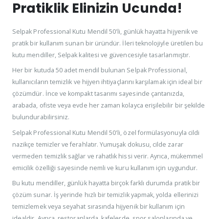
Pratiklik Elinizin Ucunda!
Selpak Professional Kutu Mendil 50'li, günlük hayatta hijyenik ve
pratik bir kullanım sunan bir üründür. İleri teknolojiyle üretilen bu
kutu mendiller, Selpak kalitesi ve güvencesiyle tasarlanmıştır.
Her bir kutuda 50 adet mendil bulunan Selpak Professional,
kullanıcıların temizlik ve hijyen ihtiyaçlarını karşılamak için ideal bir
çözümdür. İnce ve kompakt tasarımı sayesinde çantanızda,
arabada, ofiste veya evde her zaman kolayca erişilebilir bir şekilde
bulundurabilirsiniz.
Selpak Professional Kutu Mendil 50'li, özel formülasyonuyla cildi
nazikçe temizler ve ferahlatır. Yumuşak dokusu, cilde zarar
vermeden temizlik sağlar ve rahatlık hissi verir. Ayrıca, mükemmel
emicilik özelliği sayesinde nemli ve kuru kullanım için uygundur.
Bu kutu mendiller, günlük hayatta birçok farklı durumda pratik bir
çözüm sunar. İş yerinde hızlı bir temizlik yapmak, yolda ellerinizi
temizlemek veya seyahat sırasında hijyenik bir kullanım için
idealdir. Ayrıca, restoranlarda, kafelerde, spor salonlarında ve