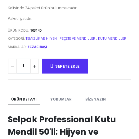
Kolisinde 24 paket ürün bulunmaktadır.
Paket fiyatıdır.
ÜRÜN KODU:
103140
KATEGORI:
TEMIZLIK VE HIJYEN
,
PEÇETE VE MENDILLER
,
KUTU MENDILLER
MARKALAR:
ECZACIBAŞI
SEPETE EKLE
ÜRÜN DETAYI
YORUMLAR
BIZE YAZIN
Selpak Professional Kutu
Mendil 50'li: Hijyen ve