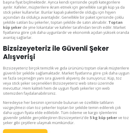
başına fiyat biçilmektedir. Ayrıca kendi içerisinde çeşitli kategorilere
ayrılır. Kafeler, müşterilere ikram etmek için genellikle sargılı küp ya da
stick şeker kullanırlar. Bunlar kapalı paketlerde olduğu için hijyen
açısından da oldukça avantajlıdır. Genellikle bir paket içerisinde çoklu
şekilde satılan bu şekerler, toptan şekilde de satın alınabilir.
Toptan
küp şeker
de yine lokantalar ve kafeler tarafından tercih edilir. Market
fiyatlarına göre çok daha uygunlardır ve ekonomik açıdan yüksek oranda
avantaj sağlarlar.
Bizsizeyeteriz ile Güvenli Şeker
Alışverişi
Bizsizeyeteriz birçok temizlik ve gıda ürününü toptan olarak müşterilere
güvenli bir şekilde sağlamaktadır. Market fiyatlarına göre çok daha uygun
ve fazla seçeneğin yanı sıra güvenli alışveriş de sunuyoruz. Küp, toz
veya stick şeker seçenekleri Bizsizeyeteriz web sitesi üzerinde
mevcuttur. Hem kaliteli hem de uygun fiyatlı şekerler için web
sitemizden faydalanabilirsiniz.
Neredeyse her besinin içerisinde bulunan ve özellikle tatlıların
vazgeçilmezi olan toz şekerler toptan bir şekilde temin edilerek çok
daha uygun fiyata elde edilebilir. Tüm ödeme ve kargo işlemlerini
güvenilir şekilde gerçekleştiren Bizsizeyeteriz’de
5 kg küp şeker
ve toz
şeker gibi çeşitlere ulaşmak mümkündür.