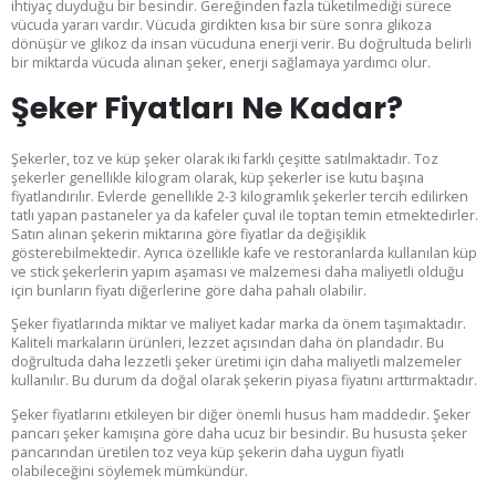
ihtiyaç duyduğu bir besindir. Gereğinden fazla tüketilmediği sürece
vücuda yararı vardır. Vücuda girdikten kısa bir süre sonra glikoza
dönüşür ve glikoz da insan vücuduna enerji verir. Bu doğrultuda belirli
bir miktarda vücuda alınan şeker, enerji sağlamaya yardımcı olur.
Şeker Fiyatları Ne Kadar?
Şekerler, toz ve küp şeker olarak iki farklı çeşitte satılmaktadır. Toz
şekerler genellikle kilogram olarak, küp şekerler ise kutu başına
fiyatlandırılır. Evlerde genellikle 2-3 kilogramlık şekerler tercih edilirken
tatlı yapan pastaneler ya da kafeler çuval ile toptan temin etmektedirler.
Satın alınan şekerin miktarına göre fiyatlar da değişiklik
Kurumsal Üye Ol
gösterebilmektedir. Ayrıca özellikle kafe ve restoranlarda kullanılan küp
ve stick şekerlerin yapım aşaması ve malzemesi daha maliyetli olduğu
için bunların fiyatı diğerlerine göre daha pahalı olabilir.
Şeker fiyatlarında miktar ve maliyet kadar marka da önem taşımaktadır.
%30'a
Kaliteli markaların ürünleri, lezzet açısından daha ön plandadır. Bu
doğrultuda daha lezzetli şeker üretimi için daha maliyetli malzemeler
kullanılır. Bu durum da doğal olarak şekerin piyasa fiyatını arttırmaktadır.
varan indirimlerden yararlan.
Şeker fiyatlarını etkileyen bir diğer önemli husus ham maddedir. Şeker
pancarı şeker kamışına göre daha ucuz bir besindir. Bu hususta şeker
pancarından üretilen toz veya küp şekerin daha uygun fiyatlı
olabileceğini söylemek mümkündür.