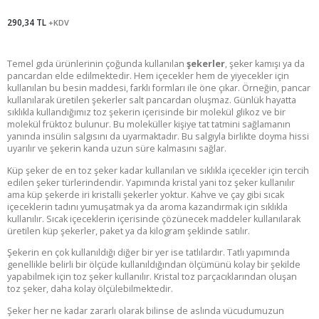
290,34 TL
+KDV
Temel gıda ürünlerinin çoğunda kullanılan
şekerler
, şeker kamışı ya da
pancardan elde edilmektedir. Hem içecekler hem de yiyecekler için
kullanılan bu besin maddesi, farklı formları ile öne çıkar. Örneğin, pancar
kullanılarak üretilen şekerler salt pancardan oluşmaz. Günlük hayatta
sıklıkla kullandığımız toz şekerin içerisinde bir molekül glikoz ve bir
molekül früktoz bulunur. Bu moleküller kişiye tat tatmini sağlamanın
yanında insülin salgısını da uyarmaktadır. Bu salgıyla birlikte doyma hissi
uyarılır ve şekerin kanda uzun süre kalmasını sağlar.
Küp şeker de en toz şeker kadar kullanılan ve sıklıkla içecekler için tercih
edilen şeker türlerindendir. Yapımında kristal yani toz şeker kullanılır
ama küp şekerde iri kristalli şekerler yoktur. Kahve ve çay gibi sıcak
içeceklerin tadını yumuşatmak ya da aroma kazandırmak için sıklıkla
kullanılır. Sıcak içeceklerin içerisinde çözünecek maddeler kullanılarak
üretilen küp şekerler, paket ya da kilogram şeklinde satılır.
Şekerin en çok kullanıldığı diğer bir yer ise tatlılardır. Tatlı yapımında
genellikle belirli bir ölçüde kullanıldığından ölçümünü kolay bir şekilde
yapabilmek için toz şeker kullanılır. Kristal toz parçacıklarından oluşan
toz şeker, daha kolay ölçülebilmektedir.
Şeker her ne kadar zararlı olarak bilinse de aslında vücudumuzun