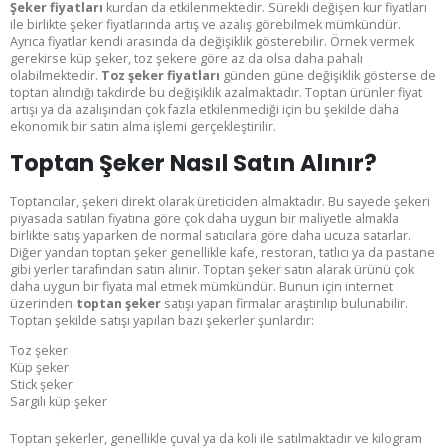
Şeker fiyatları
kurdan da etkilenmektedir. Sürekli değişen kur fiyatları
ile birlikte şeker fiyatlarında artış ve azalış görebilmek mümkündür.
Ayrıca fiyatlar kendi arasında da değişiklik gösterebilir. Örnek vermek
gerekirse küp şeker, toz şekere göre az da olsa daha pahalı
olabilmektedir.
Toz şeker fiyatları
günden güne değişiklik gösterse de
toptan alındığı takdirde bu değişiklik azalmaktadır. Toptan ürünler fiyat
artışı ya da azalışından çok fazla etkilenmediği için bu şekilde daha
ekonomik bir satın alma işlemi gerçekleştirilir.
Toptan Şeker Nasıl Satın Alınır?
Toptancılar, şekeri direkt olarak üreticiden almaktadır. Bu sayede şekeri
Bu ekranı bir daha gösterme
piyasada satılan fiyatına göre çok daha uygun bir maliyetle almakla
birlikte satış yaparken de normal satıcılara göre daha ucuza satarlar.
Diğer yandan toptan şeker genellikle kafe, restoran, tatlıcı ya da pastane
gibi yerler tarafından satın alınır. Toptan şeker satın alarak ürünü çok
daha uygun bir fiyata mal etmek mümkündür. Bunun için internet
üzerinden
toptan şeker
satışı yapan firmalar araştırılıp bulunabilir.
Toptan şekilde satışı yapılan bazı şekerler şunlardır:
Toz şeker
Küp şeker
Stick şeker
Sargılı küp şeker
Toptan şekerler, genellikle çuval ya da koli ile satılmaktadır ve kilogram