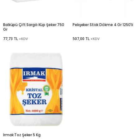
Balküpü Çift Sargılı Küp Şeker 750
Pekşeker Stick Dökme 4 Gr 1250'li
Gr
77,73 TL
507,00 TL
+KDV
+KDV
Irmak Toz Şeker 5 Kg