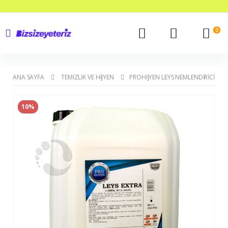
0
ANA SAYFA
TEMIZLIK VE HIJYEN
PROHIJYEN LEYS NEMLENDIRICI KRE
10%