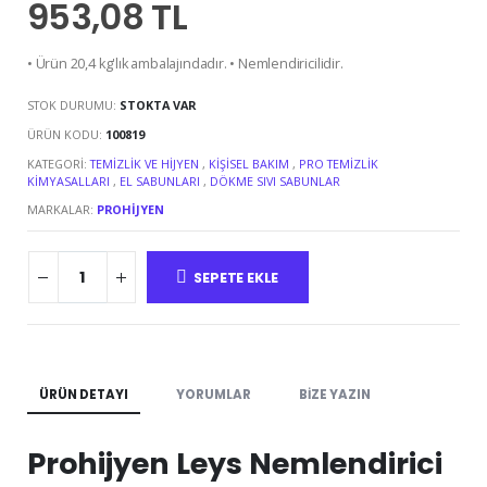
953,08 TL
• Ürün 20,4 kg'lık ambalajındadır. • Nemlendiricilidir.
STOK DURUMU:
STOKTA VAR
ÜRÜN KODU:
100819
KATEGORI:
TEMIZLIK VE HIJYEN
,
KIŞISEL BAKIM
,
PRO TEMIZLIK
KIMYASALLARI
,
EL SABUNLARI
,
DÖKME SIVI SABUNLAR
MARKALAR:
PROHIJYEN
SEPETE EKLE
ÜRÜN DETAYI
YORUMLAR
BIZE YAZIN
Prohijyen Leys Nemlendirici