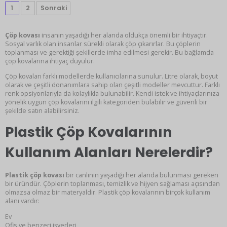
1
2
Sonraki
Çöp kovası
insanın yaşadığı her alanda oldukça önemli bir ihtiyaçtır.
Sosyal varlık olan insanlar sürekli olarak çöp çıkarırlar. Bu çöplerin
toplanması ve gerektiği şekillerde imha edilmesi gerekir. Bu bağlamda
çöp kovalarına ihtiyaç duyulur.
Çöp kovaları farklı modellerde kullanıcılarına sunulur. Litre olarak, boyut
olarak ve çeşitli donanımlara sahip olan çeşitli modeller mevcuttur. Farklı
renk opsiyonlarıyla da kolaylıkla bulunabilir. Kendi istek ve ihtiyaçlarınıza
yönelik uygun çöp kovalarını ilgili kategoriden bulabilir ve güvenli bir
şekilde satın alabilirsiniz.
Plastik Çöp Kovalarının
Kullanım Alanları Nerelerdir?
Plastik çöp kovası
bir canlının yaşadığı her alanda bulunması gereken
bir üründür. Çöplerin toplanması, temizlik ve hijyen sağlaması açısından
olmazsa olmaz bir materyaldir. Plastik çöp kovalarının birçok kullanım
alanı vardır:
Ev
Ofis ve benzeri işyerleri