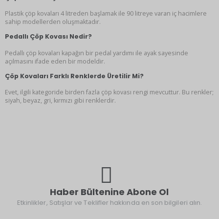
Plastik çöp kovaları 4 litreden başlamak ile 90 litreye varan iç hacimlere
sahip modellerden oluşmaktadır.
Pedallı Çöp Kovası Nedir?
Pedallı çöp kovaları kapağın bir pedal yardımı ile ayak sayesinde
açılmasını ifade eden bir modeldir.
Çöp Kovaları Farklı Renklerde Üretilir Mi?
Evet, ilgili kategoride birden fazla çöp kovası rengi mevcuttur. Bu renkler;
siyah, beyaz, gri, kırmızı gibi renklerdir.
Haber Bültenine Abone Ol
Etkinlikler, Satışlar ve Teklifler hakkında en son bilgileri alın.