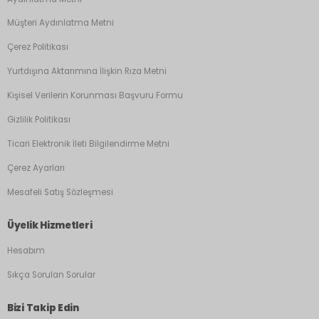
Müşteri Aydınlatma Metni
Çerez Politikası
Yurtdışına Aktarımına İlişkin Rıza Metni
Kişisel Verilerin Korunması Başvuru Formu
Gizlilik Politikası
Ticari Elektronik İleti Bilgilendirme Metni
Çerez Ayarları
Mesafeli Satış Sözleşmesi
Üyelik Hizmetleri
Hesabım
Sıkça Sorulan Sorular
Bizi Takip Edin