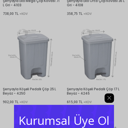
Şenyayla Eko Mega Çöp Kovası 71
Şenyayla Eko Orta Çöp Kovası 35 L
L Gri - 4103
Gri - 4108
738,00 TL
358,75 TL
+KDV
+KDV
Şenyayla Köşeli Pedallı Çöp 25 L
Şenyayla Köşeli Pedallı Çöp 17 L
Beyaz - 4250
Beyaz - 4245
902,00 TL
615,00 TL
+KDV
+KDV
Kurumsal Üye Ol