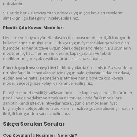
noktalardır.
Sizler de her kullanıcıya hitap edecek uygun çöp kovaları çeşitlerini
almak için ilgili kategoriyi inceleyebilirsiniz.
Plastik Çöp Kovası Modelleri
Her istek ve ihtiyaca yönelik plastik çöp kovası modelleri ilgili kategoride
kullanıcılarına sunulmuştur. Oldukça uygun fiyat aralıklarına sahip olan
bu modeller her bütçeye uygun olarak değerlendirilebilir. Bu ürünlerin
modelleri; iç hacimlerine, renklerine, kapak yapıları ve teknik
özelliklerine göre çok çeşitli bir ürün skalasına sahiptir.
Plastik çöp kovası çeşitleri
farklı boyutlarda üretilmiştir. Bu sayede bu
ürünler farklı kullanım alanları için uygun hale gelmiştir. Odadan odaya,
evden eve ve hatta işletmeden işletmeye hangi boyutta çöp kovası
modeli seçeceğinize kolaylıkla karar verebilirsiniz.
Bir diğer model çeşitliliği sağlayan nokta ise kapak yapılarıdır. Bu ürünler,
pedallı ya da pedalsız ve itmeli ya da tork şeklinde farklı modellere
sahiptir. Kendi istek ve ihtiyaçlarınıza uygun olan modelleri fiyat
bilgileriyle inceleyebilir ve istediklerinizi hızlı ve güvenli alışveriş fırsatları
ile ilgili kategoriden satın alabilirsiniz.
Sıkça Sorulan Sorular
Çöp Kovaları İç Hacimleri Nelerdir?