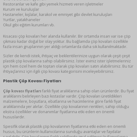
Restoranlar ve kafe gibi yemek hizmeti veren işletmeler
Kurum ve kuruluşlar
Hastaneler, kışlalar, karakol ve emniyet gibi devlet kuruluşları
Yurtlar, yatakhaneler
Okul gibi eğitim kurumları vb.
Kısacası çöp kovaları her alanda kullanılır. Bir ortamda insan var ise çöp
çıkması kadar doğal bir olay yoktur. Bu bağlamda çöp kovaları özellikle
fazla insan gruplarının yer aldığı ortamlarda daha sık kullanılmaktadır.
Sizler de kendi istek, ihtiyaç ve beklentilerinize uygun olarak çeşit çeşit
plastik çöp kovalarına sahip olabilirsiniz. İster eviniz ister işletmeleriniz
için hem özel hem de toptan olarak çöp kovaları satın alabilirsiniz. Bu tür
ihtiyaçlarınız için ilgili çöp kovası kategorisini inceleyebilirsiniz.
Plastik Çöp Kovası Fiyatları
Çöp kovası fiyatları
farklı fiyat aralıklarına sahip olan ürünlerdir. Bu fiyat
aralıklarını belirleyen bazı kıstaslar vardır. Çöp kovaları üretildikleri
malzemelere, boyutlara, ebatlarına ve hacimlerine göre farklı fiyat
aralıklarında yer alırlar. Özellikle çöp kovalarının renkleri, sahip olduğu
ekstra özellikler ve donanımlar fiyatlarına etki eden en önemli
hususlardır.
Spesifik olarak plastik çöp kovalarının fiyatlarına etki eden en önemli
husus, bu ürünlerin kullanıcılarına sunduğu avantajlar ve faydalar
sayılabilir. Çöp kovalarının farklı şekillerde imal edilmesi kullanıcılarına