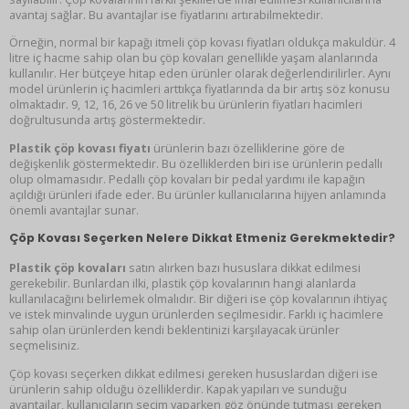
avantaj sağlar. Bu avantajlar ise fiyatlarını artırabilmektedir.
Örneğin, normal bir kapağı itmeli çöp kovası fiyatları oldukça makuldür. 4
litre iç hacme sahip olan bu çöp kovaları genellikle yaşam alanlarında
kullanılır. Her bütçeye hitap eden ürünler olarak değerlendirilirler. Aynı
model ürünlerin iç hacimleri arttıkça fiyatlarında da bir artış söz konusu
olmaktadır. 9, 12, 16, 26 ve 50 litrelik bu ürünlerin fiyatları hacimleri
doğrultusunda artış göstermektedir.
Plastik çöp kovası fiyatı
ürünlerin bazı özelliklerine göre de
değişkenlik göstermektedir. Bu özelliklerden biri ise ürünlerin pedallı
olup olmamasıdır. Pedallı çöp kovaları bir pedal yardımı ile kapağın
açıldığı ürünleri ifade eder. Bu ürünler kullanıcılarına hijyen anlamında
önemli avantajlar sunar.
Çöp Kovası Seçerken Nelere Dikkat Etmeniz Gerekmektedir?
Plastik çöp kovaları
satın alırken bazı hususlara dikkat edilmesi
gerekebilir. Bunlardan ilki, plastik çöp kovalarının hangi alanlarda
kullanılacağını belirlemek olmalıdır. Bir diğeri ise çöp kovalarının ihtiyaç
ve istek minvalinde uygun ürünlerden seçilmesidir. Farklı iç hacimlere
sahip olan ürünlerden kendi beklentinizi karşılayacak ürünler
seçmelisiniz.
Çöp kovası seçerken dikkat edilmesi gereken hususlardan diğeri ise
ürünlerin sahip olduğu özelliklerdir. Kapak yapıları ve sunduğu
avantajlar, kullanıcıların seçim yaparken göz önünde tutması gereken