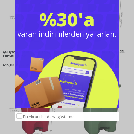
%30'a
varan indirimlerden yararlan.
Şenyayla Köşeli Pedallı Çöp 17 L
Şenyayla Köşeli Pedallı Çöp 25L
Kırmızı - 4245
4250 Mavi
615,00 TL
902,00 TL
+KDV
+KDV
Bu ekranı bir daha gösterme