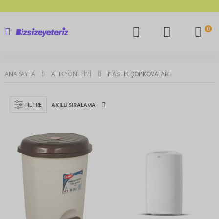
0
ANA SAYFA
ATIK YÖNETIMI
PLASTIK ÇÖP KOVALARI
FILTRE