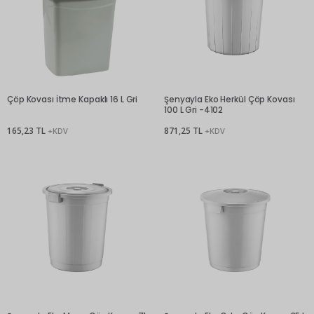
Çöp Kovası İtme Kapaklı 16 L Gri
Şenyayla Eko Herkül Çöp Kovası
100 L Gri -4102
165,23 TL
871,25 TL
+KDV
+KDV