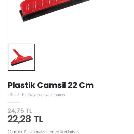
Plastik Camsil 22 Cm
Henüz yorum yapılmamış
24,75 TL
22,28 TL
22 cm’dir. Plastik malzemeden üretilmiştir.