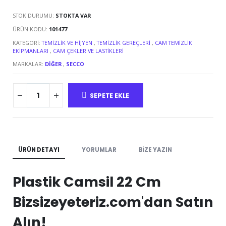
STOK DURUMU:
STOKTA VAR
ÜRÜN KODU:
101477
KATEGORI:
TEMIZLIK VE HIJYEN
,
TEMIZLIK GEREÇLERI
,
CAM TEMIZLIK
EKIPMANLARI
,
CAM ÇEKLER VE LASTIKLERI
MARKALAR:
DIĞER
,
SECCO
SEPETE EKLE
ÜRÜN DETAYI
YORUMLAR
BIZE YAZIN
Plastik Camsil 22 Cm
Bizsizeyeteriz.com'dan Satın
Alın!