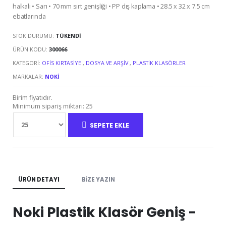
halkalı • Sarı • 70 mm sırt genişliği • PP dış kaplama • 28.5 x 32 x 7.5 cm
ebatlarında
STOK DURUMU:
TÜKENDI
ÜRÜN KODU:
300066
KATEGORI:
OFIS KIRTASIYE
,
DOSYA VE ARŞIV
,
PLASTIK KLASÖRLER
MARKALAR:
NOKI
Birim fiyatıdır.
Minimum sipariş miktarı: 25
SEPETE EKLE
ÜRÜN DETAYI
BIZE YAZIN
Noki Plastik Klasör Geniş -