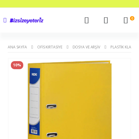
0
ANA SAYFA
OFIS KIRTASIYE
DOSYA VE ARŞIV
PLASTIK KLASÖR
10%