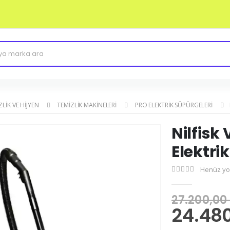
ZLIK VE HIJYEN
TEMIZLIK MAKINELERI
PRO ELEKTRIK SÜPÜRGELERI
Nilfisk
Elektri
Henüz yo
27.200,00
24.480