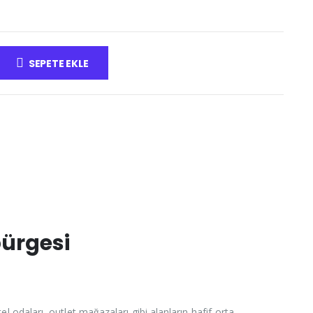
K
SEPETE EKLE
pürgesi
el odaları, outlet mağazaları gibi alanların hafif-orta