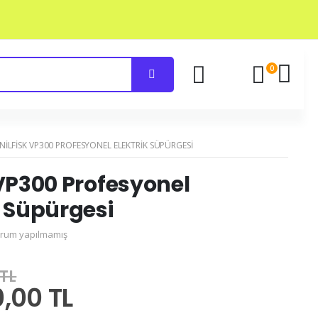
0
NILFISK VP300 PROFESYONEL ELEKTRIK SÜPÜRGESI
 VP300 Profesyonel
k Süpürgesi
rum yapılmamış
 TL
,00 TL