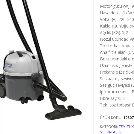
Motor gücü (W):
9
Hava debisi (L/SA
Voltaj (V):
220-24
Kablo uzunluğu (
Ağırlık (KG):
5,2
Nozul ucundaki v
Toz torbası kapasi
Ana filtre alanı (C
Boru ucundaki em
Uzunluk x genişlik
Frekans (HZ):
50-
Ses basınç seviye
Ses güç seviyesi 
Ip koruma sınıfı:
I
Filtre sayısı:
3
Tekli toz torbasi:
D
ÜRÜN KODU:
10307
KATEGORI:
TEMIZLIK
SÜPÜRGELERI