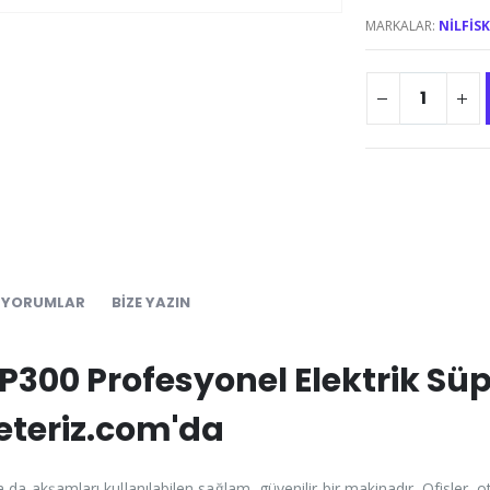
MARKALAR:
NILFIS
YORUMLAR
BIZE YAZIN
VP300 Profesyonel Elektrik Sü
yeteriz.com'da
da akşamları kullanılabilen sağlam, güvenilir bir makinadır. Ofisler, ot