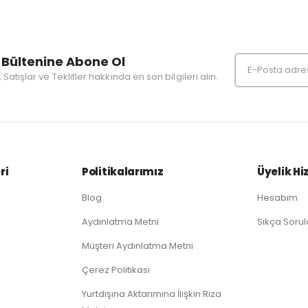
Bültenine Abone Ol
r, Satışlar ve Teklifler hakkında en son bilgileri alın.
ri
Politikalarımız
Üyelik Hi
Blog
Hesabım
Aydınlatma Metni
Sıkça Sorul
Müşteri Aydınlatma Metni
Çerez Politikası
Yurtdışına Aktarımına İlişkin Rıza