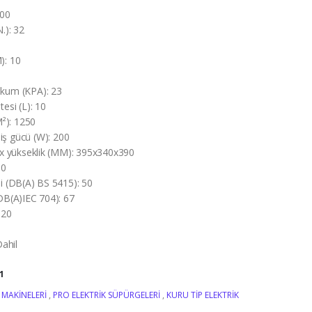
00
N.):
32
0
M):
10
akum (KPA):
23
tesi (L):
10
M²):
1250
iş gücü (W):
200
 x yükseklik (MM):
395x340x390
60
si (DB(A) BS 5415):
50
(DB(A)IEC 704):
67
P20
ahil
1
 MAKINELERI
,
PRO ELEKTRIK SÜPÜRGELERI
,
KURU TIP ELEKTRIK