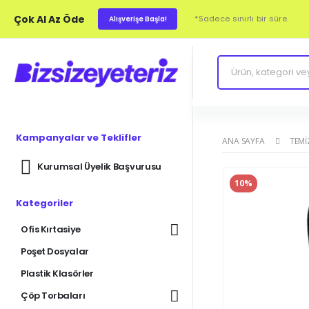
Çok Al Az Öde
*Sadece sınırlı bir süre.
Alışverişe Başla!
Kampanyalar ve Teklifler
ANA SAYFA
TEMI
Kurumsal Üyelik Başvurusu
10%
Kategoriler
Ofis Kırtasiye
Poşet Dosyalar
Plastik Klasörler
Çöp Torbaları