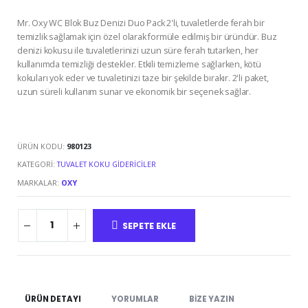
Mr. Oxy WC Blok Buz Denizi Duo Pack 2'li, tuvaletlerde ferah bir
temizlik sağlamak için özel olarak formüle edilmiş bir üründür. Buz
denizi kokusu ile tuvaletlerinizi uzun süre ferah tutarken, her
kullanımda temizliği destekler. Etkili temizleme sağlarken, kötü
kokuları yok eder ve tuvaletinizi taze bir şekilde bırakır. 2'li paket,
uzun süreli kullanım sunar ve ekonomik bir seçenek sağlar.
ÜRÜN KODU:
980123
KATEGORI:
TUVALET KOKU GIDERICILER
MARKALAR:
OXY
SEPETE EKLE
ÜRÜN DETAYI
YORUMLAR
BIZE YAZIN