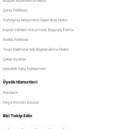
Müşteri Aydınlatma Metni
Çerez Politikası
Yurtdışına Aktarımına İlişkin Rıza Metni
Kişisel Verilerin Korunması Başvuru Formu
Gizlilik Politikası
Ticari Elektronik İleti Bilgilendirme Metni
Çerez Ayarları
Mesafeli Satış Sözleşmesi
Üyelik Hizmetleri
Hesabım
Sıkça Sorulan Sorular
Bizi Takip Edin