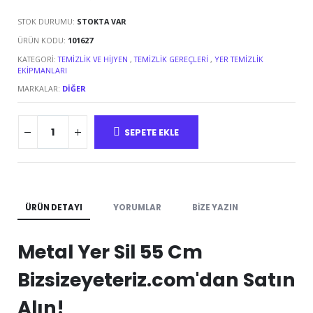
STOK DURUMU:
STOKTA VAR
ÜRÜN KODU:
101627
KATEGORI:
TEMIZLIK VE HIJYEN
,
TEMIZLIK GEREÇLERI
,
YER TEMIZLIK
EKIPMANLARI
MARKALAR:
DIĞER
SEPETE EKLE
ÜRÜN DETAYI
YORUMLAR
BIZE YAZIN
Metal Yer Sil 55 Cm
Bizsizeyeteriz.com'dan Satın
Alın!