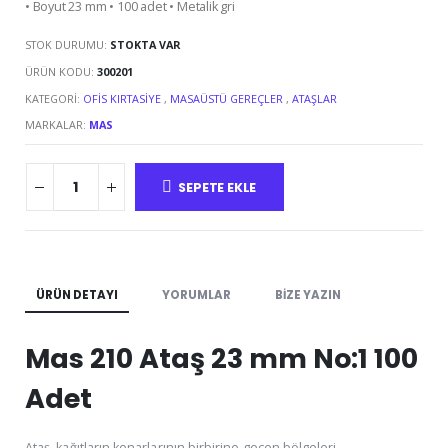
• Boyut 23 mm • 100 adet • Metalik gri
STOK DURUMU:
STOKTA VAR
ÜRÜN KODU:
300201
KATEGORI:
OFIS KIRTASIYE
,
MASAÜSTÜ GEREÇLER
,
ATAŞLAR
MARKALAR:
MAS
SEPETE EKLE
ÜRÜN DETAYI
YORUMLAR
BIZE YAZIN
Mas 210 Ataş 23 mm No:1 100
Adet
Ataş, kağıtların kenarlarının birbirine geçen bölgeleri