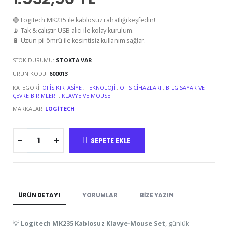
🟢 Logitech MK235 ile kablosuz rahatlığı keşfedin!
📡 Tak & çalıştır USB alıcı ile kolay kurulum.
🔋 Uzun pil ömrü ile kesintisiz kullanım sağlar.
STOK DURUMU:
STOKTA VAR
ÜRÜN KODU:
600013
KATEGORI:
OFIS KIRTASIYE
,
TEKNOLOJI
,
OFIS CIHAZLARI
,
BILGISAYAR VE
ÇEVRE BIRIMLERI
,
KLAVYE VE MOUSE
MARKALAR:
LOGITECH
SEPETE EKLE
ÜRÜN DETAYI
YORUMLAR
BIZE YAZIN
💡
Logitech MK235 Kablosuz Klavye-Mouse Set
, günlük