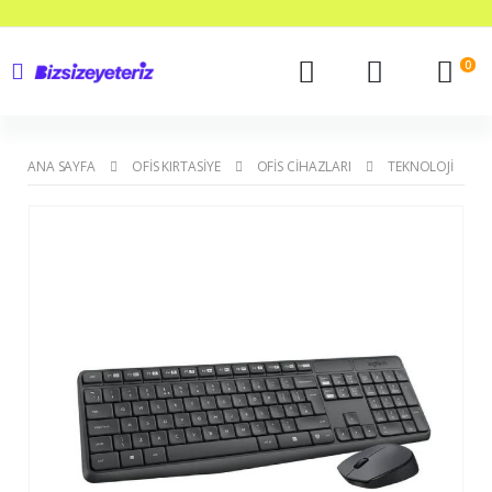
0
ANA SAYFA
OFIS KIRTASIYE
OFIS CIHAZLARI
TEKNOLOJI