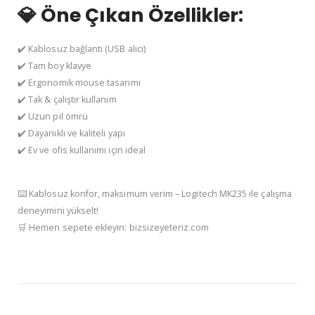
💎 Öne Çıkan Özellikler:
✔️ Kablosuz bağlantı (USB alıcı)
✔️ Tam boy klavye
✔️ Ergonomik mouse tasarımı
✔️ Tak & çalıştır kullanım
✔️ Uzun pil ömrü
✔️ Dayanıklı ve kaliteli yapı
✔️ Ev ve ofis kullanımı için ideal
⌨️ Kablosuz konfor, maksimum verim – Logitech MK235 ile çalışma
deneyimini yükselt!
🛒 Hemen sepete ekleyin: bizsizeyeteriz.com