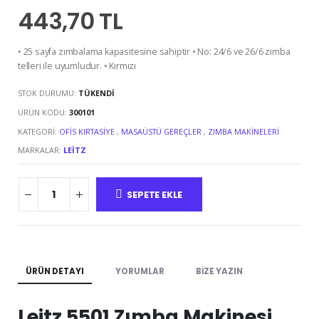
443,70 TL
• 25 sayfa zımbalama kapasitesine sahiptir • No: 24/6 ve 26/6 zımba
telleri ile uyumludur. • Kırmızı
STOK DURUMU:
TÜKENDI
ÜRÜN KODU:
300101
KATEGORI:
OFIS KIRTASIYE
,
MASAÜSTÜ GEREÇLER
,
ZIMBA MAKINELERI
MARKALAR:
LEITZ
SEPETE EKLE
ÜRÜN DETAYI
YORUMLAR
BIZE YAZIN
Leitz 5501 Zımba Makinesi