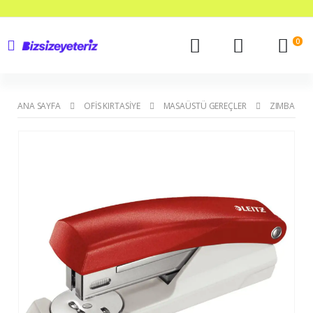
0
ANA SAYFA
OFIS KIRTASIYE
MASAÜSTÜ GEREÇLER
ZIMBA MAK