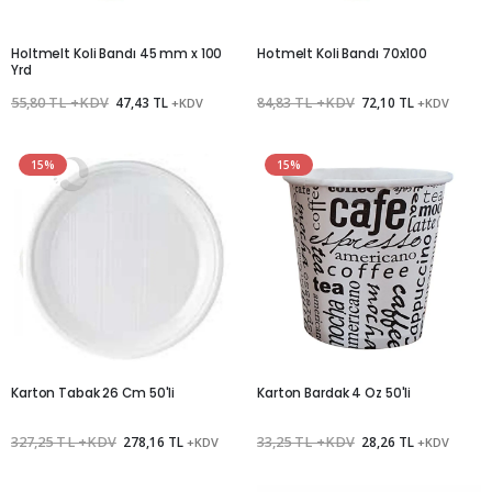
Holtmelt Koli Bandı 45 mm x 100
Hotmelt Koli Bandı 70x100
Yrd
55,80 TL +KDV
47,43 TL
84,83 TL +KDV
72,10 TL
+KDV
+KDV
15%
15%
Karton Tabak 26 Cm 50'li
Karton Bardak 4 Oz 50'li
327,25 TL +KDV
278,16 TL
33,25 TL +KDV
28,26 TL
+KDV
+KDV