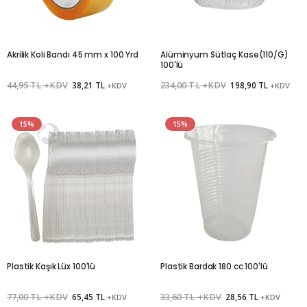
Akrilik Koli Bandı 45 mm x 100 Yrd
Alüminyum Sütlaç Kase(110/G)
100'lü
44,95 TL +KDV
38,21 TL
234,00 TL +KDV
198,90 TL
+KDV
+KDV
15%
15%
Plastik Kaşık Lüx 100'lü
Plastik Bardak 180 cc 100'lü
77,00 TL +KDV
65,45 TL
33,60 TL +KDV
28,56 TL
+KDV
+KDV