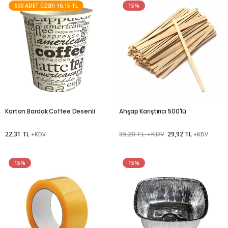
600 ADET ÜZERI 16,15 TL
15%
Karton Bardak Coffee Desenli
Ahşap Karıştırıcı 500'lü
22,31 TL
35,20 TL +KDV
29,92 TL
+KDV
+KDV
15%
15%