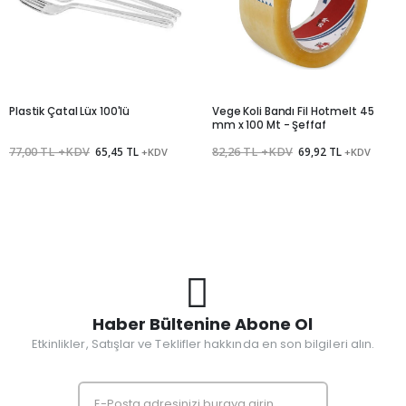
Plastik Çatal Lüx 100'lü
Vege Koli Bandı Fil Hotmelt 45
mm x 100 Mt - Şeffaf
77,00 TL +KDV
65,45 TL
82,26 TL +KDV
69,92 TL
+KDV
+KDV
Haber Bültenine Abone Ol
Etkinlikler, Satışlar ve Teklifler hakkında en son bilgileri alın.