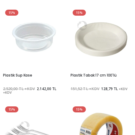
15%
15%
Plastik Sup Kase
Plastik Tabak 17 cm 100'lü
2.520,00 TL +KDV
2.142,00 TL
151,52 TL +KDV
128,79 TL
+KDV
+KDV
15%
15%