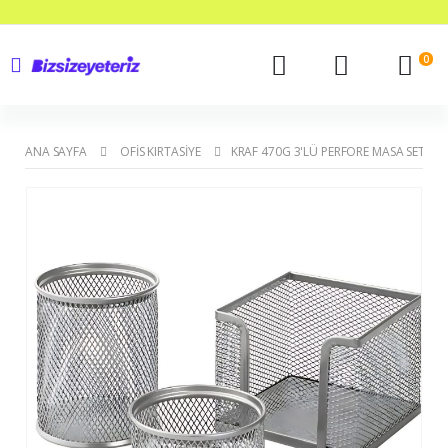
0
ANA SAYFA
OFIS KIRTASIYE
KRAF 470G 3'LÜ PERFORE MASA SETI- GR