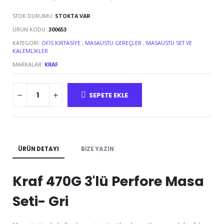
STOK DURUMU:
STOKTA VAR
ÜRÜN KODU:
300653
KATEGORI:
OFIS KIRTASIYE
,
MASAÜSTÜ GEREÇLER
,
MASAÜSTÜ SET VE
KALEMLIKLER
MARKALAR:
KRAF
SEPETE EKLE
ÜRÜN DETAYI
BIZE YAZIN
Kraf 470G 3'lü Perfore Masa
Seti- Gri