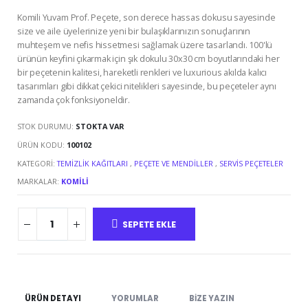
Komili Yuvam Prof. Peçete, son derece hassas dokusu sayesinde
size ve aile üyelerinize yeni bir bulaşıklarınızın sonuçlarının
muhteşem ve nefis hissetmesi sağlamak üzere tasarlandı. 100'lü
ürünün keyfini çıkarmak için şık dokulu 30x30 cm boyutlarındaki her
bir peçetenin kalitesi, hareketli renkleri ve luxurious akılda kalıcı
tasarımları gibi dikkat çekici nitelikleri sayesinde, bu peçeteler aynı
zamanda çok fonksiyoneldir.
STOK DURUMU:
STOKTA VAR
ÜRÜN KODU:
100102
KATEGORI:
TEMIZLIK KAĞITLARI
,
PEÇETE VE MENDILLER
,
SERVIS PEÇETELER
MARKALAR:
KOMILI
SEPETE EKLE
ÜRÜN DETAYI
YORUMLAR
BIZE YAZIN