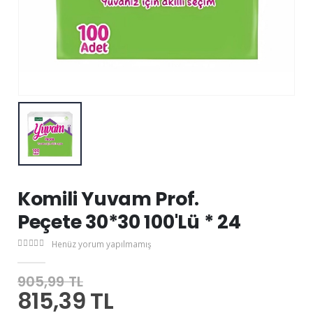
Komili Yuvam Prof.
Peçete 30*30 100'Lü * 24
Henüz yorum yapılmamış
905,99 TL
815,39 TL