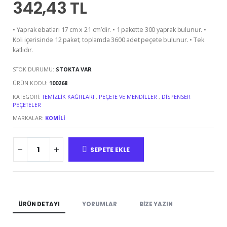
342,43 TL
• Yaprak ebatları 17 cm x 21 cm’dir. • 1 pakette 300 yaprak bulunur. •
Koli içerisinde 12 paket, toplamda 3600 adet peçete bulunur. • Tek
katlıdır.
STOK DURUMU:
STOKTA VAR
ÜRÜN KODU:
100268
KATEGORI:
TEMIZLIK KAĞITLARI
,
PEÇETE VE MENDILLER
,
DISPENSER
PEÇETELER
MARKALAR:
KOMILI
SEPETE EKLE
ÜRÜN DETAYI
YORUMLAR
BIZE YAZIN