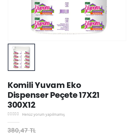
Komili Yuvam Eko
Dispenser Peçete 17X21
300X12
Henüz yorum yapılmamış
380,47 TL