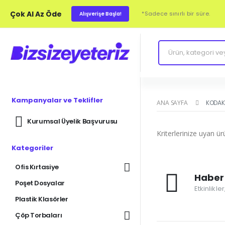
Çok Al Az Öde
*Sadece sınırlı bir süre.
Alışverişe Başla!
Kampanyalar ve Teklifler
ANA SAYFA
KODA
Kurumsal Üyelik Başvurusu
Kriterlerinize uyan ü
Kategoriler
Ofis Kırtasiye
Haber 
Poşet Dosyalar
Etkinlikle
Plastik Klasörler
Çöp Torbaları