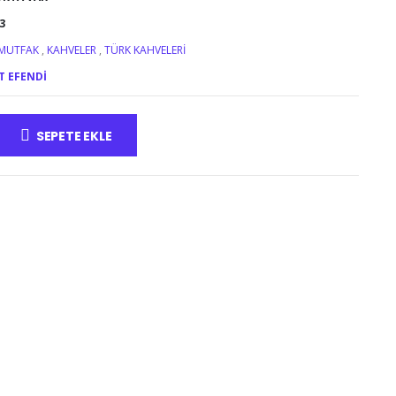
3
 MUTFAK
,
KAHVELER
,
TÜRK KAHVELERI
 EFENDI
SEPETE EKLE