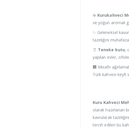
☕
Kurukahveci Me
ve yoğun aromalı g
✨ Geleneksel kavu
tazeliğini muhafaza
🫙
Teneke kutu
, 
yapılan evler, ofisl
🏢 Misafir ağırlamal
Türk kahvesi keyfi 
Kuru Kahveci Me
olarak hazırlanan 
kavrularak tazeliği
tercih edilen bu ka