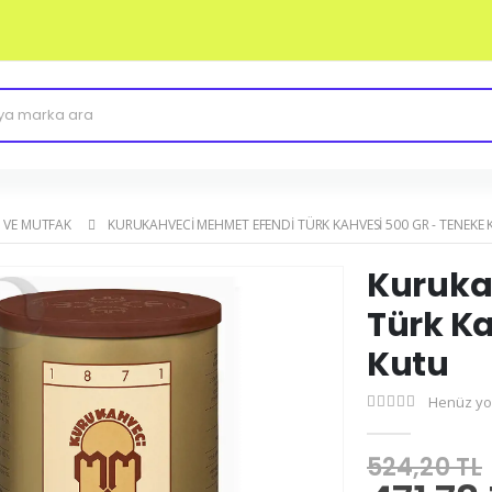
 VE MUTFAK
KURUKAHVECI MEHMET EFENDI TÜRK KAHVESI 500 GR - TENEKE
Kuruka
Türk Ka
Kutu
Henüz yo
524,20 TL