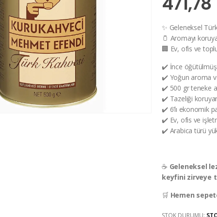
471,78 
✨ Geleneksel Türk
🫙 Aromayı koruya
🏢 Ev, ofis ve topl
✔️ İnce öğütülmüş
✔️ Yoğun aroma v
✔️ 500 gr teneke 
✔️ Tazeliği koruya
✔️ 6’lı ekonomik p
✔️ Ev, ofis ve işlet
✔️ Arabica türü yük
☕
Geleneksel le
keyfini zirveye t
🛒
Hemen sepete
STOK DURUMU:
ST