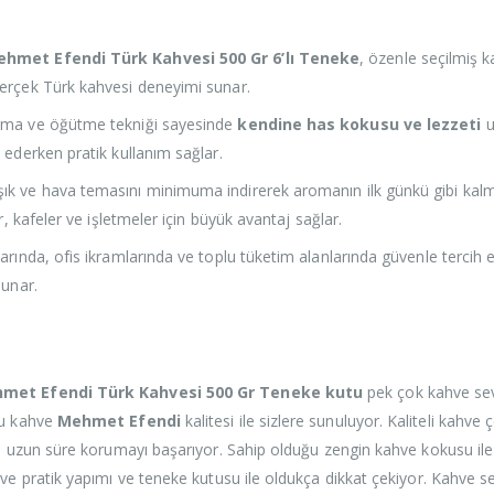
hmet Efendi Türk Kahvesi 500 Gr 6’lı Teneke
, özenle seçilmiş k
erçek Türk kahvesi deneyimi sunar.
rma ve öğütme tekniği sayesinde
kendine has kokusu ve lezzeti
u
 ederken pratik kullanım sağlar.
ışık ve hava temasını minimuma indirerek aromanın ilk günkü gibi kalm
er, kafeler ve işletmeler için büyük avantaj sağlar.
arında, ofis ikramlarında ve toplu tüketim alanlarında güvenle tercih e
sunar.
hmet Efendi Türk Kahvesi 500 Gr Teneke kutu
pek çok kahve seve
bu kahve
Mehmet Efendi
kalitesi ile sizlere sunuluyor. Kaliteli kahv
ni uzun süre korumayı başarıyor. Sahip olduğu zengin kahve kokusu ile k
hve pratik yapımı ve teneke kutusu ile oldukça dikkat çekiyor. Kahve se