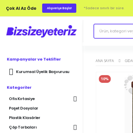
Çok Al Az Öde
*Sadece sınırlı bir süre.
Alışverişe Başla!
Kampanyalar ve Teklifler
ANA SAYFA
GIDA
Kurumsal Üyelik Başvurusu
10%
Kategoriler
Ofis Kırtasiye
Poşet Dosyalar
Plastik Klasörler
Çöp Torbaları