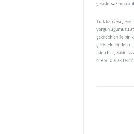
şekilde saklama imk
Türk kahvesi genel 
yorgunluğumuzu atm
çekirdekleri ile bi
çekirdeklerinden ol
eden bir şekilde si
birebir olarak terci