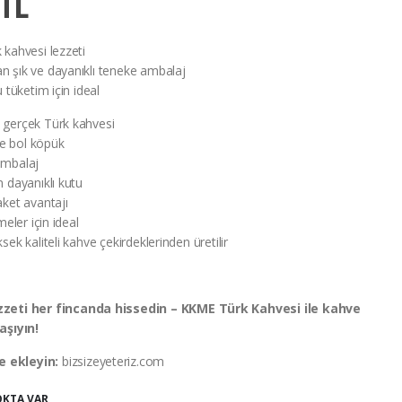
TL
 kahvesi lezzeti
n şık ve dayanıklı teneke ambalaj
u tüketim için ideal
 gerçek Türk kahvesi
e bol köpük
ambalaj
n dayanıklı kutu
aket avantajı
meler için ideal
sek kaliteli kahve çekirdeklerinden üretilir
zzeti her fincanda hissedin – KKME Türk Kahvesi ile kahve
aşıyın!
 ekleyin:
bizsizeyeteriz.com
OKTA VAR