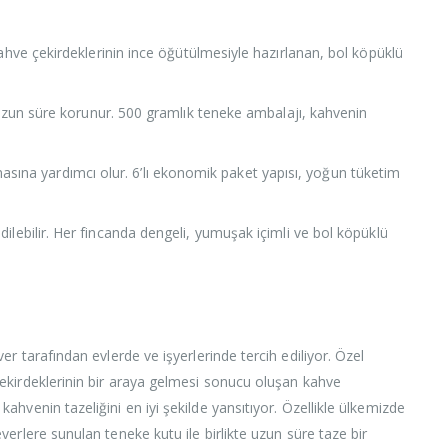
ahve çekirdeklerinin ince öğütülmesiyle hazırlanan, bol köpüklü
zun süre korunur. 500 gramlık teneke ambalajı, kahvenin
asına yardımcı olur. 6’lı ekonomik paket yapısı, yoğun tüketim
dilebilir. Her fincanda dengeli, yumuşak içimli ve bol köpüklü
r tarafından evlerde ve işyerlerinde tercih ediliyor. Özel
e çekirdeklerinin bir araya gelmesi sonucu oluşan kahve
ahvenin tazeliğini en iyi şekilde yansıtıyor. Özellikle ülkemizde
verlere sunulan teneke kutu ile birlikte uzun süre taze bir