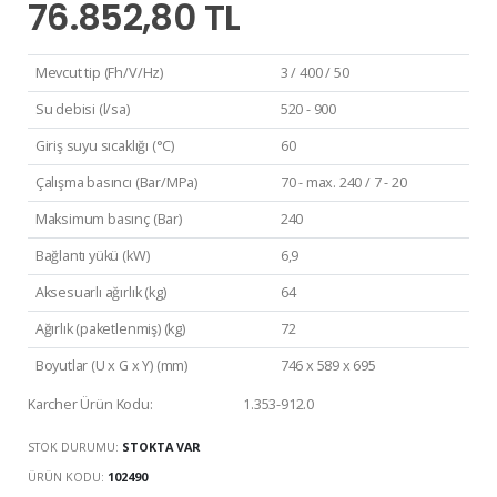
76.852,80 TL
Mevcut tip (Fh/V/
Hz
)
3 / 400 / 50
Su debisi (l/sa)
520 - 900
Giriş suyu sıcaklığı (°C)
60
Çalışma basıncı (Bar/MPa)
70 - max. 240 / 7 - 20
Maksimum basınç (Bar)
240
Bağlantı yükü (kW)
6,9
Aksesuarlı ağırlık (kg)
64
Ağırlık (paketlenmiş) (kg)
72
Boyutlar (U x G x Y) (mm)
746 x 589 x 695
Karcher Ürün Kodu: 1.353-912.0
STOK DURUMU:
STOKTA VAR
ÜRÜN KODU:
102490