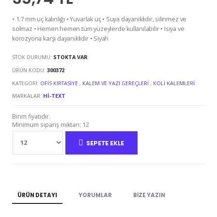
• 1.7 mm uç kalınlığı • Yuvarlak uç • Suya dayanıklıdır, silinmez ve
solmaz • Hemen hemen tüm yüzeylerde kullanılabilir • Isıya ve
korozyona karşı dayanıklıdır • Siyah
STOK DURUMU:
STOKTA VAR
ÜRÜN KODU:
300372
KATEGORI:
OFIS KIRTASIYE
,
KALEM VE YAZI GEREÇLERI
,
KOLI KALEMLERI
MARKALAR:
HI-TEXT
Birim fiyatıdır.
Minimum sipariş miktarı: 12
SEPETE EKLE
ÜRÜN DETAYI
YORUMLAR
BIZE YAZIN