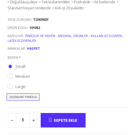
• Doğal kauçuktur. • Tek kullanımlıktır. • Pudralıdır. • M bedendir. •
Standart beyaz renktedir. • Koli içi 20 pakettir.
STOK DURUMU:
TÜKENDI
ÜRÜN KODU:
101052
KATEGORI:
TEMIZLIK VE HIJYEN
,
MEDIKAL ÜRÜNLER
,
KULLAN AT ELDIVEN
,
LATEX ELDIVENLER
MARKALAR:
HASPET
BEDEN
*
Small
Medium
Large
SEÇIMLERI TEMIZLE
SEPETE EKLE