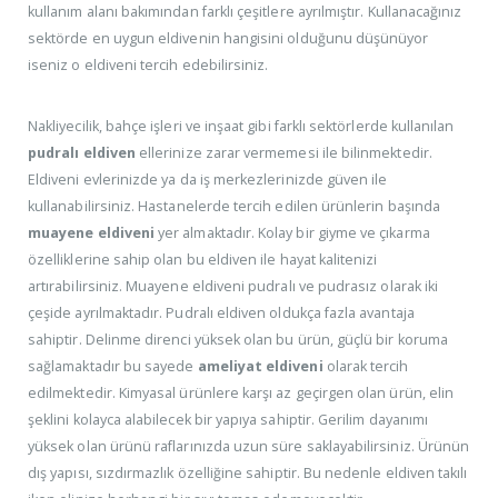
kullanım alanı bakımından farklı çeşitlere ayrılmıştır. Kullanacağınız
sektörde en uygun eldivenin hangisini olduğunu düşünüyor
iseniz o eldiveni tercih edebilirsiniz.
Nakliyecilik, bahçe işleri ve inşaat gibi farklı sektörlerde kullanılan
pudralı eldiven
ellerinize zarar vermemesi ile bilinmektedir.
Eldiveni evlerinizde ya da iş merkezlerinizde güven ile
kullanabilirsiniz. Hastanelerde tercih edilen ürünlerin başında
muayene eldiveni
yer almaktadır. Kolay bir giyme ve çıkarma
özelliklerine sahip olan bu eldiven ile hayat kalitenizi
artırabilirsiniz. Muayene eldiveni pudralı ve pudrasız olarak iki
çeşide ayrılmaktadır. Pudralı eldiven oldukça fazla avantaja
sahiptir. Delinme direnci yüksek olan bu ürün, güçlü bir koruma
sağlamaktadır bu sayede
ameliyat eldiveni
olarak tercih
edilmektedir. Kimyasal ürünlere karşı az geçirgen olan ürün, elin
şeklini kolayca alabilecek bir yapıya sahiptir. Gerilim dayanımı
yüksek olan ürünü raflarınızda uzun süre saklayabilirsiniz. Ürünün
dış yapısı, sızdırmazlık özelliğine sahiptir. Bu nedenle eldiven takılı