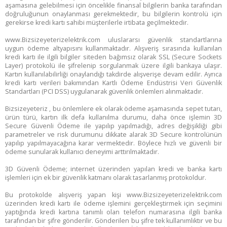
%30'a
aşamasına gelebilmesi için öncelikle finansal bilgilerin banka tarafından
doğruluğunun onaylanması gerekmektedir, bu bilgilerin kontrolü için
gerekirse kredi kartı sahibi müşterilerle irtibata geçilmektedir.
varan indirimlerden yararlan.
www.Bizsizeyeterizelektrik.com uluslararsı güvenlik standartlarına
uygun ödeme altyapısını kullanmaktadır. Alışveriş sırasında kullanılan
kredi kartı ile ilgili bilgiler siteden bağımsız olarak SSL (Secure Sockets
Layer) protokolü ile şifrelenip sorgulanmak üzere ilgili bankaya ulaşır.
Kartın kullanılabilirliği onaylandığı takdirde alışverişe devam edilir. Ayrıca
kredi kartı verileri bakımından Kartlı Ödeme Endüstrisi Veri Güvenlik
Standartları (PCI DSS) uygulanarak güvenlik önlemleri alınmaktadır.
Bizsizeyeteriz , bu önlemlere ek olarak ödeme aşamasında sepet tutarı,
ürün türü, kartın ilk defa kullanılma durumu, daha önce işlemin 3D
Secure Güvenli Ödeme ile yapılıp yapılmadığı, adres değişikliği gibi
parametreler ve risk durumunu dikkate alarak 3D Secure kontrolünün
yapılıp yapılmayacağına karar vermektedir. Böylece hızlı ve güvenli bir
ödeme sunularak kullanıcı deneyimi arttırılmaktadır.
3D Güvenli Ödeme; internet üzerinden yapılan kredi ve banka kartı
Bu ekranı bir daha gösterme
işlemleri için ek bir güvenlik katmanı olarak tasarlanmış protokoldur.
Bu protokolde alışveriş yapan kişi www.Bizsizeyeterizelektrik.com
üzerinden kredi kartı ile ödeme işlemini gerçekleştirmek için seçimini
yaptığında kredi kartına tanımlı olan telefon numarasına ilgili banka
tarafından bir şifre gönderilir. Gönderilen bu şifre tek kullanımlıktır ve bu