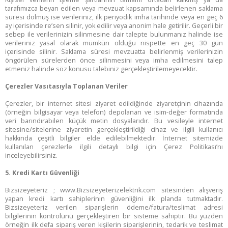
tarafımızca beyan edilen veya mevzuat kapsamında belirlenen saklama
süresi dolmuş ise verileriniz, ilk periyodik imha tarihinde veya en geç 6
ay içerisinde re’sen silinir, yok edilir veya anonim hale getirilir. Geçerli bir
sebep ile verilerinizin silinmesine dair talepte bulunmanız halinde ise
verileriniz yasal olarak mümkün olduğu nispette en geç 30 gün
içerisinde silinir. Saklama süresi mevzuatta belirlenmiş verilerinizin
öngörülen sürelerden önce silinmesini veya imha edilmesini talep
etmeniz halinde söz konusu talebiniz gerçekleştirilemeyecektir.
Çerezler Vasıtasıyla Toplanan Veriler
Çerezler, bir internet sitesi ziyaret edildiğinde ziyaretçinin cihazında
(örneğin bilgisayar veya telefon) depolanan ve isim-değer formatında
veri barındırabilen küçük metin dosyalarıdır. Bu vesileyle internet
sitesine/sitelerine ziyaretin gerçekleştirildiği cihaz ve ilgili kullanıcı
hakkında çeşitli bilgiler elde edilebilmektedir. İnternet sitemizde
kullanılan çerezlerle ilgili detaylı bilgi için Çerez Politikası’nı
inceleyebilirsiniz.
5. Kredi Kartı Güvenliği
Kurumsal Üye Ol
Bizsizeyeteriz ; www.Bizsizeyeterizelektrik.com sitesinden alışveriş
yapan kredi kartı sahiplerinin güvenliğini ilk planda tutmaktadır.
Bizsizeyeteriz verilen siparişlerin ödeme/fatura/teslimat adresi
bilgilerinin kontrolünü gerçekleştiren bir sisteme sahiptir. Bu yüzden
örneğin ilk defa sipariş veren kişilerin siparişlerinin, tedarik ve teslimat