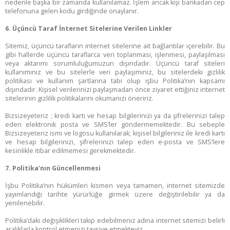
nedenle başka bir zamanda kullanılamaz. İşlem ancak kişi bankadan cep
telefonuna gelen kodu girdiğinde onaylanır.
6. Üçüncü Taraf İnternet Sitelerine Verilen Linkler
Sitemiz, üçüncü tarafların internet sitelerine ait bağlantılar içerebilir. Bu
gibi hallerde üçüncü taraflarca veri toplanması, işlenmesi, paylaşılması
veya aktarımı sorumluluğumuzun dışındadır. Üçüncü taraf siteleri
kullanımınız ve bu sitelerle veri paylaşımınız, bu sitelerdeki gizlilik
politikası ve kullanım şartlarına tabi olup işbu Politika’nın kapsamı
dışındadır. Kişisel verilerinizi paylaşmadan önce ziyaret ettiğiniz internet
sitelerinin gizlilik politikalarını okumanızı öneririz.
Bizsizeyeteriz ; kredi kartı ve hesap bilgilerinizi ya da şifrelerinizi talep
eden elektronik posta ve SMS’ler göndermemektedir. Bu sebeple
Bizsizeyeteriz ismi ve logosu kullanılarak; kişisel bilgileriniz ile kredi kartı
ve hesap bilgilerinizi, şifrelerinizi talep eden e-posta ve SMS’lere
kesinlikle itibar edilmemesi gerekmektedir.
7. Politika’nın Güncellenmesi
İşbu Politika’nın hükümleri kısmen veya tamamen, internet sitemizde
yayımlandığı tarihte yürürlüğe girmek üzere değiştirilebilir ya da
yenilenebilir.
Politika’daki değişiklikleri takip edebilmeniz adına internet sitemizi belirli
aralıklarla kontrol etmenizi tavsiye etmekteyiz.