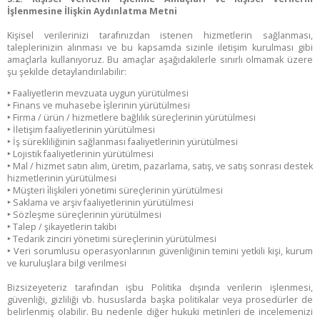
İşlenmesine İlişkin Aydınlatma Metni
Kişisel verilerinizi tarafınızdan istenen hizmetlerin sağlanması,
taleplerinizin alınması ve bu kapsamda sizinle iletişim kurulması gibi
amaçlarla kullanıyoruz. Bu amaçlar aşağıdakilerle sınırlı olmamak üzere
şu şekilde detaylandırılabilir:
‣
Faaliyetlerin mevzuata uygun yürütülmesi
‣
Finans ve muhasebe i̇şlerinin yürütülmesi
‣
Firma / ürün / hizmetlere bağlılık süreçlerinin yürütülmesi
‣
İletişim faaliyetlerinin yürütülmesi
‣
İş sürekliliğinin sağlanması faaliyetlerinin yürütülmesi
‣
Lojistik faaliyetlerinin yürütülmesi
‣
Mal / hizmet satın alım, üretim, pazarlama, satış, ve satış sonrası destek
hizmetlerinin yürütülmesi
‣
Müşteri i̇lişkileri yönetimi süreçlerinin yürütülmesi
‣
Saklama ve arşiv faaliyetlerinin yürütülmesi
‣
Sözleşme süreçlerinin yürütülmesi
‣
Talep / şikayetlerin takibi
‣
Tedarik zinciri yönetimi süreçlerinin yürütülmesi
‣
Veri sorumlusu operasyonlarının güvenliğinin temini yetkili kişi, kurum
ve kuruluşlara bilgi verilmesi
Bizsizeyeteriz tarafından işbu Politika dışında verilerin işlenmesi,
güvenliği, gizliliği vb. hususlarda başka politikalar veya prosedürler de
belirlenmiş olabilir. Bu nedenle diğer hukuki metinleri de incelemenizi