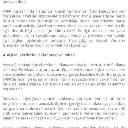
tavsiye ederiz.
KVKK kapsamında hangi tür kişisel verilerinizin (veri kategorisi) veri
sorumlusu sıfatı ile Bizsizeyeteriz tarafından hangi amaçlarla ve hangi
hukuki sebeplerle işlendiği ve aktarıldığı, kişisel verilerinizin hangi
taraflara aktarıldığı, kişisel verilerinize ilişkin haklarınızın neler olduğu ile
ilgili detaylı bilgi almak için lütfen KVKK ile ilgili mevzuat ve yasal
düzenlemelerden kaynaklanan faaliyetlerimiz çerçevesinde veri sahibi
ilgili kişileri aydınlatmak amacıyla hazırladığımız Kişisel Verilerin
İşlenmesine İlişkin Aydınlatma Metni’ni okuyunuz.
4. Kişisel Verilerin Saklanması ve İmhası
Ayrıca; Şirketimiz kişisel verileri saklama ve imha işlemleri için bir Saklama
ve İmha Politikası oluşturmuştur. Kişisel verilerinize ilişkin saklama ve
imha işlemleri bu politika kapsamında gerçekleştirilmektedir. Buna göre
KVKK’da veya ilgili kanunlar ile sair ilgili mevzuatta verinin saklanması için
bir süre belirlenmişse, söz konusu veri en az bu süre kadar saklanmak
zorundadır.
Mevzuatta işlediğimiz verinin saklanma süresine yönelik bir süre
öngörülmemiş ise aramızdaki ilişkinin gereği olarak olası uyuşmazlıklar
da göz önüne alınarak hukuki ilişkimizin sona ermesinden itibaren 10
yıllık dava zamanaşımı süresinin geçmesiyle verileriniz herhangi bir
talebinize gerek olmadan silinir, yok edilir veya anonim hale getirilir.
Kişisel verilerin işleme şartlarının tamamı ortadan kalkmış ya da