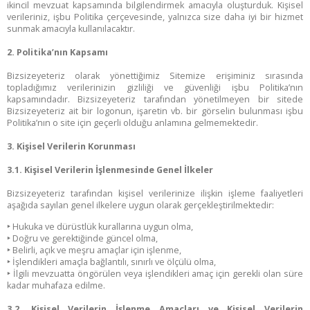
ikincil mevzuat kapsamında bilgilendirmek amacıyla oluşturduk. Kişisel
verileriniz, işbu Politika çerçevesinde, yalnızca size daha iyi bir hizmet
sunmak amacıyla kullanılacaktır.
2. Politika’nın Kapsamı
Bizsizeyeteriz olarak yönettiğimiz Sitemize erişiminiz sırasında
topladığımız verilerinizin gizliliği ve güvenliği işbu Politika’nın
kapsamındadır. Bizsizeyeteriz tarafından yönetilmeyen bir sitede
Bizsizeyeteriz ait bir logonun, işaretin vb. bir görselin bulunması işbu
Politika’nın o site için geçerli olduğu anlamına gelmemektedir.
3. Kişisel Verilerin Korunması
3.1. Kişisel Verilerin İşlenmesinde Genel İlkeler
Bizsizeyeteriz tarafından kişisel verilerinize ilişkin işleme faaliyetleri
aşağıda sayılan genel ilkelere uygun olarak gerçekleştirilmektedir:
‣
Hukuka ve dürüstlük kurallarına uygun olma,
‣
Doğru ve gerektiğinde güncel olma,
‣
Belirli, açık ve meşru amaçlar için işlenme,
‣
İşlendikleri amaçla bağlantılı, sınırlı ve ölçülü olma,
‣
İlgili mevzuatta öngörülen veya işlendikleri amaç için gerekli olan süre
kadar muhafaza edilme.
3.2. Kişisel Verilerin İşlenme Amaçları ve Kişisel Verilerin