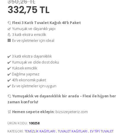
350,26 TL
332,75 TL
🧻
Flexi 3 Katlı Tuvalet Kağıdı 40’lı Paket
🌿 Yumuşak ve dayanıklı yapı
💪 3 katlı ekstra emicilik
🏢 Ev ve işletmeler için ideal
✔️ 3 katlı ekstra dayanıklılık
✔️ Yumuşak ve cilde dost doku
✔️ Yüksek emicilik
✔️ Dağılma yapmaz
✔️ 40’lı ekonomik paket
✔️ Ev ve işletmeler için uygun
🧻
Yumuşaklık ve dayanıklılık bir arada – Flexi ile hijyen her
zaman konforlu!
🛒
Hemen sepete ekleyin:
bizsizeyeteriz.com
ÜRÜN KODU:
100258
KATEGORI:
TEMIZLIK KAĞITLARI
,
TUVALET KAĞITLARI
,
EV TIPI TUVALET