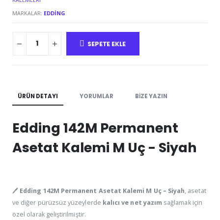
MARKALAR:
EDDING
SEPETE EKLE
ÜRÜN DETAYI
YORUMLAR
BIZE YAZIN
Edding 142M Permanent
Asetat Kalemi M Uç - Siyah
🖊️
Edding 142M Permanent Asetat Kalemi M Uç – Siyah
, asetat
ve diğer pürüzsüz yüzeylerde
kalıcı ve net yazım
sağlamak için
özel olarak geliştirilmiştir.