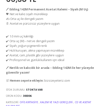
🖊️
Edding 142M Permanent Asetat Kalemi – Siyah (M Uç)
🖤 Net ve kalıcı siyah mürekkep
✍️ Orta uç ile dengeli yazım
📄 Asetat ve pürüzsüz yüzeylere uygun
✔️ 1.0 mm uç kalınlığı
✔️ Orta uç (M) – net ve dengeli yazım
✔️ Siyah, yoğun pigmentli renk
✔️ Hızlı kuruyan, akma yapmayan mürekkep
✔️ Asetat, cam, plastik gibi yüzeylere uygun
✔️ Profesyonel ve günlük kullanım için ideal
🖊️
Netlik ve kalıcılık bir arada – Edding 142M ile her yüzeyde
güvenilir yazım!
🛒
Hemen sepete ekleyin:
bizsizeyeteriz.com
STOK DURUMU:
STOKTA VAR
ÜRÜN KODU:
300306
KATEGORI:
OFIS KIRTASIYE
,
KALEM VE YAZI GEREÇLERI
,
CD VE ASETAT
KALEMLERI