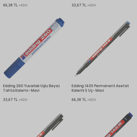
66,38 TL
33,67 TL
+KDV
+KDV
Edding 260 Yuvarlak Uçlu Beyaz
Edding 140S Permanent Asetat
Tahta Kalemi- Mavi
Kalemi S Uç- Mavi
33,67 TL
66,38 TL
+KDV
+KDV