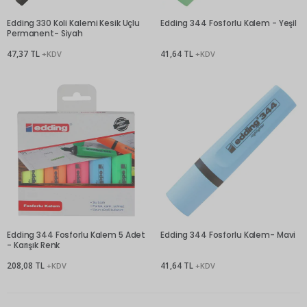
Edding 330 Koli Kalemi Kesik Uçlu
Edding 344 Fosforlu Kalem - Yeşil
Permanent- Siyah
47,37 TL
41,64 TL
+KDV
+KDV
Edding 344 Fosforlu Kalem 5 Adet
Edding 344 Fosforlu Kalem- Mavi
- Karışık Renk
208,08 TL
41,64 TL
+KDV
+KDV