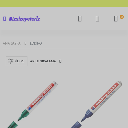
0
ANA SAYFA
EDDING
FILTRE