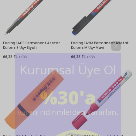
Edding 140S Permanent Asetat
Edding 142M Permanent Asetat
Kalemi S Uç- Siyah
Kalemi M Uç- Mavi
66,38 TL
66,38 TL
+KDV
+KDV
Kurumsal Üye Ol
%30'a
varan indirimlerden yararlan.