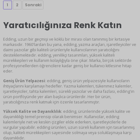
1
2
Sonraki
Yaratıcılığınıza Renk Katın
Edding, uzun bir geçmişi ve köklü bir mirası olan tanınmış bir kırtasiye
markasıdır. 1960'lardan bu yana, edding, yazma araçları, işaretleyiciler ve
daimi yazıcılar gibi kaliteli ürünleriyle kullanıcılarının yaratıcılığını
desteklemektedir. edding, yenilikçi tasarımları, yüksek kaliteli
mürekkepleri ve kullanım kolaylığıyla öne çıkar. Marka, birçok sektörde
profesyonellerden öğrencilere kadar geniş bir kullanıcı kitlesine hitap
eder.
Geniş Ürün Yelpazesi
: edding, geniş ürün yelpazesiyle kullanıcıların
ihtiyaçlarını karşılamayı hedefler. Yazma kalemleri, tükenmez kalemler,
işaretleyiciler, tahta kalemleri, sürekli yazıcılar ve daha fazlası, edding'in
ürün portföyünde yer alan başlıca ürünlerdir. Her bir ürün,
yaratıcılığınıza renk katmak için özenle tasarlanmıştır.
Yüksek Kalite ve Dayanıklılık
: edding, ürünlerinde yüksek kalite ve
dayanıklılığı temel prensip olarak benimser. Kullanıcılar, edding
kalemleriyle net ve keskin çizgiler elde ederken, işaretleyicilerle de
vurgular yapabilir. edding ürünleri, uzun süreli kullanım için tasarlanmış
olup, kaliteli mürekkepleri sayesinde solmaya veya soluklaşmaya karşı
dayanıklıdır.