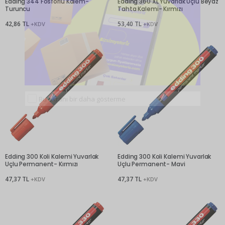
Edding 344 Fosforlu Kalem-
Edding 360 XL Yuvarlak Uçlu Beyaz
Turuncu
Tahta Kalemi- Kırmızı
42,86 TL
53,40 TL
+KDV
+KDV
Bu ekranı bir daha gösterme
Edding 300 Koli Kalemi Yuvarlak
Edding 300 Koli Kalemi Yuvarlak
Uçlu Permanent- Kırmızı
Uçlu Permanent- Mavi
47,37 TL
47,37 TL
+KDV
+KDV