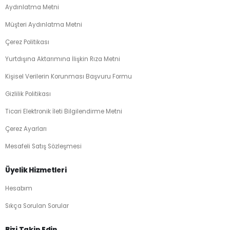
Aydınlatma Metni
Müşteri Aydınlatma Metni
Çerez Politikası
Yurtdışına Aktarımına İlişkin Rıza Metni
Kişisel Verilerin Korunması Başvuru Formu
Gizlilik Politikası
Ticari Elektronik İleti Bilgilendirme Metni
Çerez Ayarları
Mesafeli Satış Sözleşmesi
Üyelik Hizmetleri
Hesabım
Sıkça Sorulan Sorular
Bizi Takip Edin