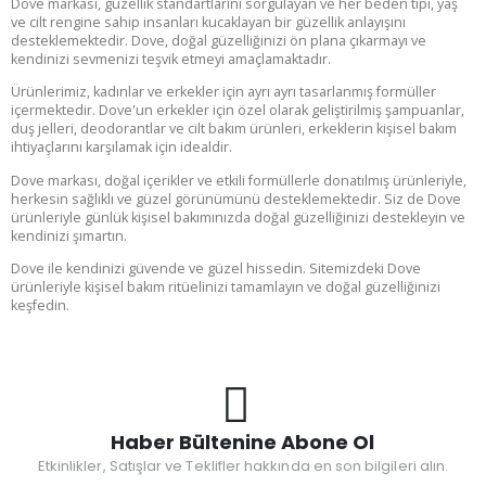
Dove markası, güzellik standartlarını sorgulayan ve her beden tipi, yaş
ve cilt rengine sahip insanları kucaklayan bir güzellik anlayışını
desteklemektedir. Dove, doğal güzelliğinizi ön plana çıkarmayı ve
kendinizi sevmenizi teşvik etmeyi amaçlamaktadır.
Ürünlerimiz, kadınlar ve erkekler için ayrı ayrı tasarlanmış formüller
içermektedir. Dove'un erkekler için özel olarak geliştirilmiş şampuanlar,
duş jelleri, deodorantlar ve cilt bakım ürünleri, erkeklerin kişisel bakım
ihtiyaçlarını karşılamak için idealdir.
Dove markası, doğal içerikler ve etkili formüllerle donatılmış ürünleriyle,
herkesin sağlıklı ve güzel görünümünü desteklemektedir. Siz de Dove
ürünleriyle günlük kişisel bakımınızda doğal güzelliğinizi destekleyin ve
kendinizi şımartın.
Dove ile kendinizi güvende ve güzel hissedin. Sitemizdeki Dove
ürünleriyle kişisel bakım ritüelinizi tamamlayın ve doğal güzelliğinizi
keşfedin.
Haber Bültenine Abone Ol
Etkinlikler, Satışlar ve Teklifler hakkında en son bilgileri alın.