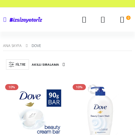
0
ANA SAYFA
DOVE
FILTRE
10%
10%