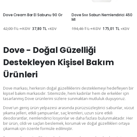
Dove Cream Bar El Sabunu 90 Gr
Dove Sıvı Sabun Nemlendirici 450
Ml
42,00 TL +KDV
37,80 TL
194,46 TL +KDV
175,01 TL
+KDV
+KDV
Dove - Doğal Güzelliği
Destekleyen Kişisel Bakım
Ürünleri
Dove markası, herkesin doğal güzelliklerini desteklemeyi hedefleyen bir
kişisel bakım markasıdır. Sitemizde, hem kadınlar hem de erkekler için
tasarlanmış Dove ürünlerini sizlere sunmaktan mutluluk duyuyoruz.
Dove'un geniş ürün yelpazesi arasında pürüzsüzleştirici sabunlar, vücut
yıkama jelleri, etkili şampuanlar, saç kremleri, uzun süre etkili
deodorantlar, nemlendirici losyonlar ve daha fazlası bulunmaktadır. Her
bir ürün, cildi ve saçları beslemek, korumak ve doğal güzellikleri ortaya
çıkarmak için özenle formüle edilmiştir.