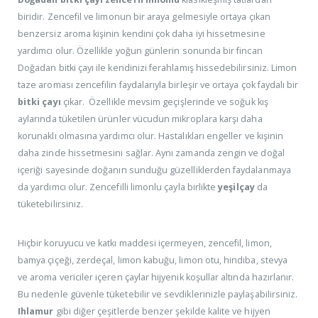
biridir. Zencefil ve limonun bir araya gelmesiyle ortaya çıkan
benzersiz aroma kişinin kendini çok daha iyi hissetmesine
yardımcı olur. Özellikle yoğun günlerin sonunda bir fincan
Doğadan bitki çayı ile kendinizi ferahlamış hissedebilirsiniz. Limon
taze aroması zencefilin faydalarıyla birleşir ve ortaya çok faydalı bir
bitki çayı
çıkar. Özellikle mevsim geçişlerinde ve soğuk kış
aylarında tüketilen ürünler vücudun mikroplara karşı daha
korunaklı olmasına yardımcı olur. Hastalıkları engeller ve kişinin
daha zinde hissetmesini sağlar. Aynı zamanda zengin ve doğal
içeriği sayesinde doğanın sunduğu güzelliklerden faydalanmaya
da yardımcı olur. Zencefilli limonlu çayla birlikte
yeşilçay
da
tüketebilirsiniz.
Hiçbir koruyucu ve katkı maddesi içermeyen, zencefil, limon,
bamya çiçeği, zerdeçal, limon kabuğu, limon otu, hindiba, stevya
ve aroma vericiler içeren çaylar hijyenik koşullar altında hazırlanır.
Bu nedenle güvenle tüketebilir ve sevdiklerinizle paylaşabilirsiniz.
Ihlamur
gibi diğer çeşitlerde benzer şekilde kalite ve hijyen