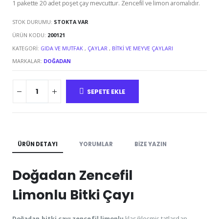
1 pakette 20 adet poşet çay mevcuttur. Zencefil ve limon aromalıdır.
STOK DURUMU:
STOKTA VAR
ÜRÜN KODU:
200121
KATEGORI:
GIDA VE MUTFAK
,
ÇAYLAR
,
BITKI VE MEYVE ÇAYLARI
MARKALAR:
DOĞADAN
SEPETE EKLE
ÜRÜN DETAYI
YORUMLAR
BIZE YAZIN
Doğadan Zencefil
Limonlu Bitki Çayı
Doğadan bitki çayı zencefil limonlu
klasikleşmiş tatlardan