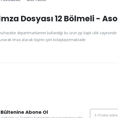
mza Dosyası 12 Bölmeli - Aso
 muhasebe departmanlarının kullandığı bu ürün pp kaplı cildi sayesinde
narak imza atacak kişinin işini kolaylaştırmaktadır.
Bültenine Abone Ol
r, Satışlar ve Teklifler hakkında en son bilgileri alın.