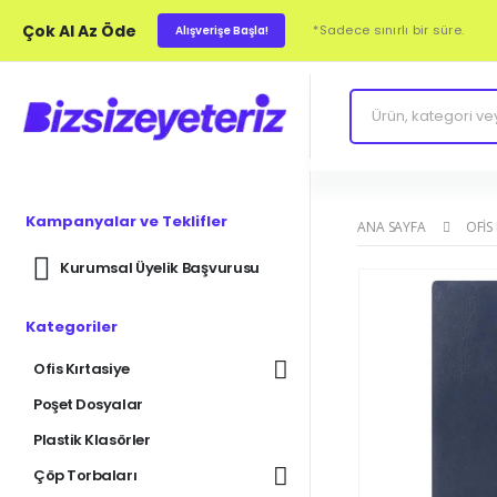
Çok Al Az Öde
*Sadece sınırlı bir süre.
Alışverişe Başla!
Kampanyalar ve Teklifler
ANA SAYFA
OFIS
Kurumsal Üyelik Başvurusu
Kategoriler
Ofis Kırtasiye
Poşet Dosyalar
Plastik Klasörler
Çöp Torbaları