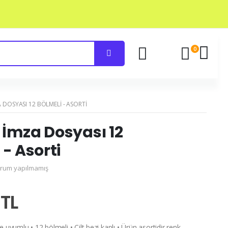
0
 DOSYASI 12 BÖLMELI - ASORTI
İmza Dosyası 12
 - Asorti
rum yapılmamış
 TL
 uyumlu • 12 bölmeli • Cilt bezi kaplı • Ürün asortidir renk