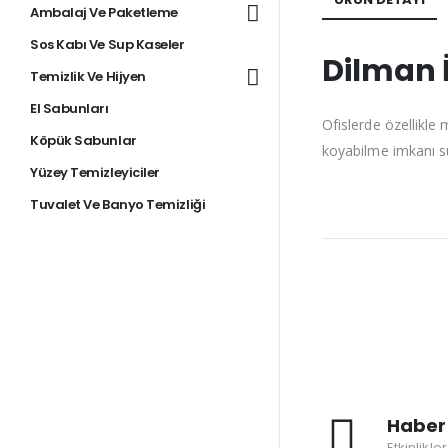
Ambalaj Ve Paketleme
Sos Kabı Ve Sup Kaseler
Dilman İ
Temizlik Ve Hijyen
El Sabunları
Ofislerde özellikle
Köpük Sabunlar
koyabilme imkanı su
Yüzey Temizleyiciler
Tuvalet Ve Banyo Temizliği
Haber 
Etkinlikle