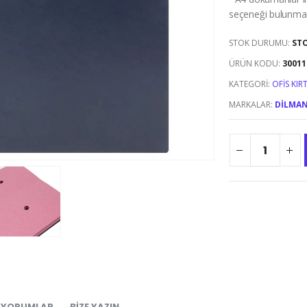
seçeneği bulunma
STOK DURUMU:
ST
ÜRÜN KODU:
30011
KATEGORI:
OFIS KIR
MARKALAR:
DILMA
YORUMLAR
BIZE YAZIN