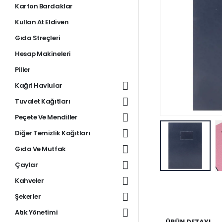
Karton Bardaklar
Kullan At Eldiven
Gıda Streçleri
Hesap Makineleri
Piller
Kağıt Havlular
Tuvalet Kağıtları
Peçete Ve Mendiller
Diğer Temizlik Kağıtları
Gıda Ve Mutfak
Çaylar
Kahveler
Şekerler
Atık Yönetimi
ÜRÜN DETAYI