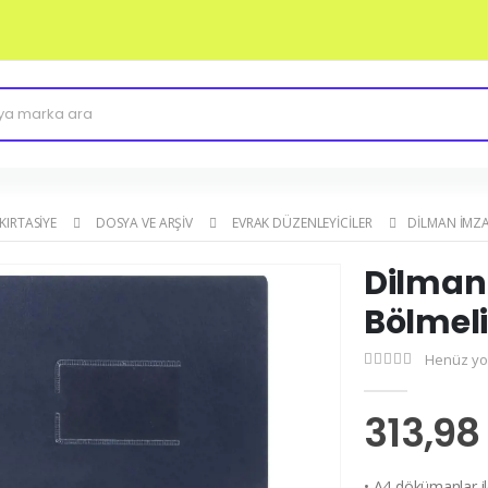
 KIRTASIYE
DOSYA VE ARŞIV
EVRAK DÜZENLEYICILER
DILMAN İMZA
Dilman 
Bölmeli
Henüz yo
313,98
• A4 dökümanlar ile