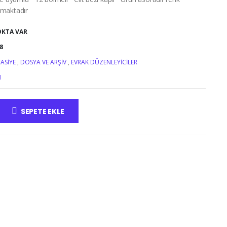
maktadır
OKTA VAR
8
TASIYE
,
DOSYA VE ARŞIV
,
EVRAK DÜZENLEYICILER
N
SEPETE EKLE