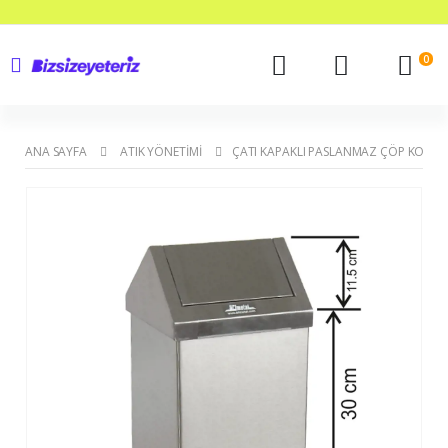
0
ANA SAYFA
ATIK YÖNETIMI
ÇATI KAPAKLI PASLANMAZ ÇÖP KOVASI 