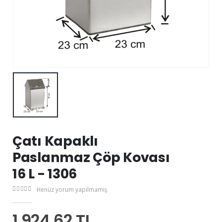
Çatı Kapaklı
Paslanmaz Çöp Kovası
16 L - 1306
Henüz yorum yapılmamış
1.924,62 TL