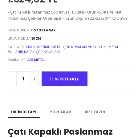
• Çatı Kapaklı Paslanmaz Çöp Kovası 16 Litre • Ürün 430 Kalite Mat
Paslanmaz Çelikten Üretilmiştir • Ürün Ölçüleri 23X23X30+11,5 cm'dir.
STOK DURUMU:
STOKTA VAR
ÜRÜN KODU:
101736
KATEGORI:
ATIK YÖNETIMI
,
METAL ÇÖP KOVALARI VE KÜLLÜK
,
METAL
SALLANIR KAPAK ÇÖP KOVALARI
MARKALAR:
ARI METAL
SEPETE EKLE
ÜRÜN DETAYI
YORUMLAR
BIZE YAZIN
Çatı Kapaklı Paslanmaz