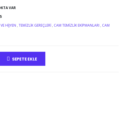
OKTA VAR
5
 VE HIJYEN
,
TEMIZLIK GEREÇLERI
,
CAM TEMIZLIK EKIPMANLARI
,
CAM
SEPETE EKLE