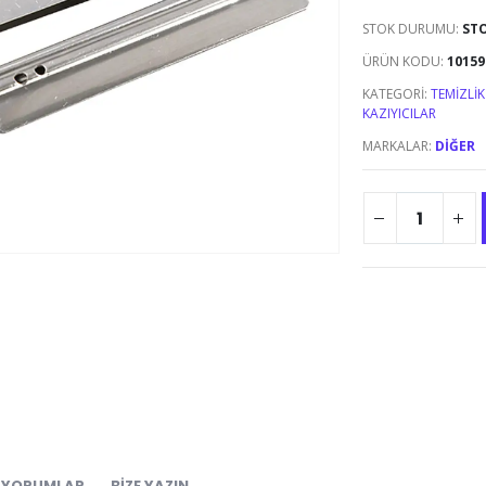
STOK DURUMU:
ST
ÜRÜN KODU:
10159
KATEGORI:
TEMIZLIK
KAZIYICILAR
MARKALAR:
DIĞER
YORUMLAR
BIZE YAZIN