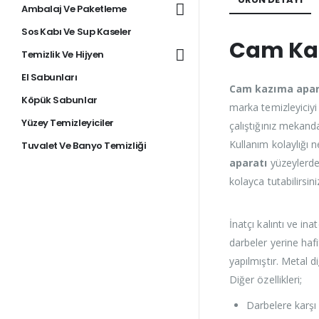
Ambalaj Ve Paketleme
Sos Kabı Ve Sup Kaseler
Cam Kaz
Temizlik Ve Hijyen
El Sabunları
Cam kazıma apar
Köpük Sabunlar
marka temizleyiciyi 
Yüzey Temizleyiciler
çalıştığınız mekand
Kullanım kolaylığı n
Tuvalet Ve Banyo Temizliği
aparatı
yüzeylerde
kolayca tutabilirsini
İnatçı kalıntı ve i
darbeler yerine haf
yapılmıştır. Metal 
Diğer özellikleri;
Darbelere karşı 