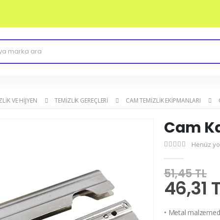
ZLIK VE HIJYEN
TEMIZLIK GEREÇLERI
CAM TEMIZLIK EKIPMANLARI
Cam Ka
Henüz yo
51,45 TL
46,31 T
• Metal malzemeden