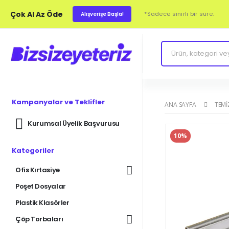
Çok Al Az Öde
*Sadece sınırlı bir süre.
Alışverişe Başla!
Kampanyalar ve Teklifler
ANA SAYFA
TEMI
Kurumsal Üyelik Başvurusu
10%
Kategoriler
Ofis Kırtasiye
Poşet Dosyalar
Plastik Klasörler
Çöp Torbaları