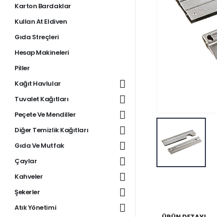
Karton Bardaklar
Kullan At Eldiven
Gıda Streçleri
Hesap Makineleri
Piller
Kağıt Havlular
Tuvalet Kağıtları
Peçete Ve Mendiller
Diğer Temizlik Kağıtları
Gıda Ve Mutfak
Çaylar
Kahveler
Şekerler
Atık Yönetimi
ÜRÜN DETAYI