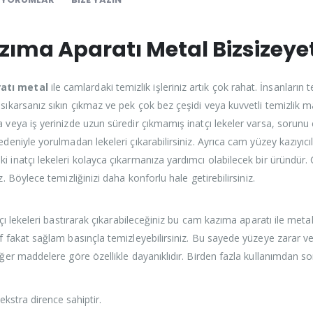
ıma Aparatı Metal Bizsizeyet
atı metal
ile camlardaki temizlik işleriniz artık çok rahat. İnsanların 
sıkarsanız sıkın çıkmaz ve pek çok bez çeşidi veya kuvvetli temizlik ma
a veya iş yerinizde uzun süredir çıkmamış inatçı lekeler varsa, sorun
edeniyle yorulmadan lekeleri çıkarabilirsiniz. Ayrıca cam yüzey kazıyıcı
ki inatçı lekeleri kolayca çıkarmanıza yardımcı olabilecek bir üründür.
z. Böylece temizliğinizi daha konforlu hale getirebilirsiniz.
natçı lekeleri bastırarak çıkarabileceğiniz bu cam kazıma aparatı ile m
if fakat sağlam basınçla temizleyebilirsiniz. Bu sayede yüzeye zarar 
diğer maddelere göre özellikle dayanıklıdır. Birden fazla kullanımdan s
ekstra dirence sahiptir.