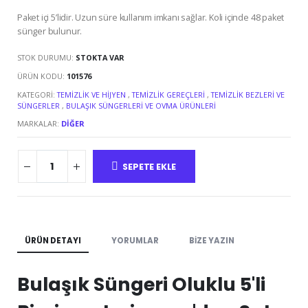
Paket içi 5’lidir. Uzun süre kullanım imkanı sağlar. Koli içinde 48 paket
sünger bulunur.
STOK DURUMU:
STOKTA VAR
ÜRÜN KODU:
101576
KATEGORI:
TEMIZLIK VE HIJYEN
,
TEMIZLIK GEREÇLERI
,
TEMIZLIK BEZLERI VE
SÜNGERLER
,
BULAŞIK SÜNGERLERI VE OVMA ÜRÜNLERI
MARKALAR:
DIĞER
SEPETE EKLE
ÜRÜN DETAYI
YORUMLAR
BIZE YAZIN
Bulaşık Süngeri Oluklu 5'li