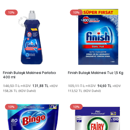
10%
10%
Finish Bulaşık Makinesi Parlatıcı
Finish Bulaşık Makinesi Tuz 1,5 Kg
400 ml
146,53 TL +KDV
131,88 TL
105,11 TL +KDV
94,60 TL
+KDV
+KDV
158,26 TL (KDV Dahil)
113,52 TL (KDV Dahil)
10%
10%