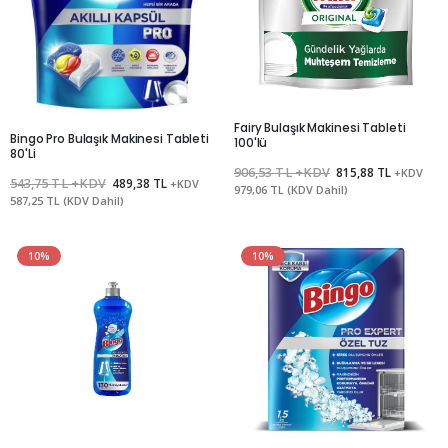
Fairy Bulaşık Makinesi Tableti
Bingo Pro Bulaşık Makinesi Tableti
100'lü
80'Li
906,53 TL +KDV
815,88 TL
+KDV
543,75 TL +KDV
489,38 TL
+KDV
979,06 TL (KDV Dahil)
587,25 TL (KDV Dahil)
10%
10%