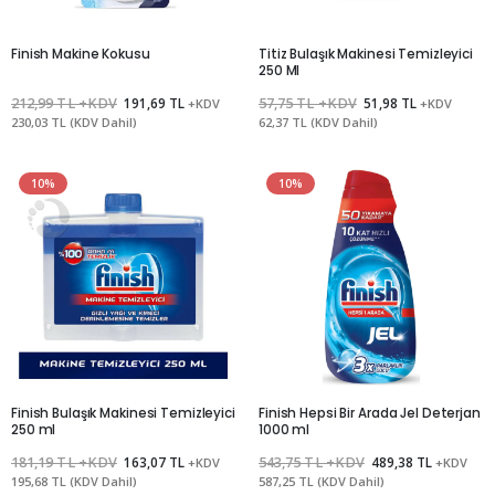
Finish Makine Kokusu
Titiz Bulaşık Makinesi Temizleyici
250 Ml
212,99 TL +KDV
191,69 TL
57,75 TL +KDV
51,98 TL
+KDV
+KDV
230,03 TL (KDV Dahil)
62,37 TL (KDV Dahil)
10%
10%
Finish Bulaşık Makinesi Temizleyici
Finish Hepsi Bir Arada Jel Deterjan
250 ml
1000 ml
181,19 TL +KDV
163,07 TL
543,75 TL +KDV
489,38 TL
+KDV
+KDV
195,68 TL (KDV Dahil)
587,25 TL (KDV Dahil)