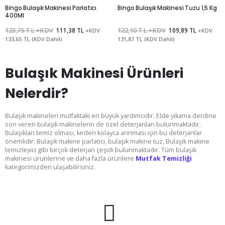
Bingo Bulaşık Makinesi Parlatıcı
Bingo Bulaşık Makinesi Tuzu 1,5 Kg
400Ml
123,75 TL +KDV
111,38 TL
122,10 TL +KDV
109,89 TL
+KDV
+KDV
133,65 TL (KDV Dahil)
131,87 TL (KDV Dahil)
Bulaşık Makinesi Ürünleri
Nelerdir?
Bulaşık makineleri mutfaktaki en büyük yardımcıdır. Elde yıkama derdine
son veren bulaşık makinelerin de özel deterjanları bulunmaktadır.
Bulaşıkları temiz olması, kirden kolayca arınması için bu deterjanlar
önemlidir. Bulaşık makine parlatıcı, bulaşık makine tuz, Bulaşık makine
temizleyici gibi birçok deterjan çeşidi bulunmaktadır. Tüm bulaşık
makinesi ürünlerine ve daha fazla ürünlere
Mutfak Temizliği
kategorimizden ulaşabilirsiniz.