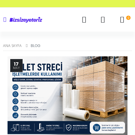
0
ANA SAYFA
BLOG
17
MAY