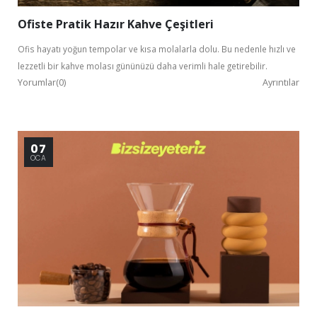
Ofiste Pratik Hazır Kahve Çeşitleri
Ofis hayatı yoğun tempolar ve kısa molalarla dolu. Bu nedenle hızlı ve
lezzetli bir kahve molası gününüzü daha verimli hale getirebilir.
Yorumlar(0)
Ayrıntılar
Kurumsal Üye Ol
07
%30'a
OCA
varan indirimlerden yararlan.