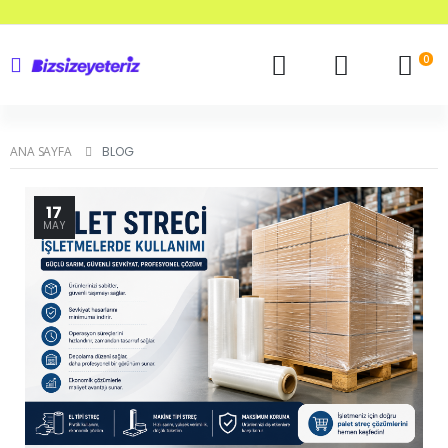
0
ANA SAYFA
BLOG
17
MAY