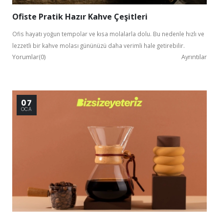
Ofiste Pratik Hazır Kahve Çeşitleri
Ofis hayatı yoğun tempolar ve kısa molalarla dolu. Bu nedenle hızlı ve
lezzetli bir kahve molası gününüzü daha verimli hale getirebilir.
Yorumlar(0)
Ayrıntılar
Kurumsal Üye Ol
07
%30'a
OCA
varan indirimlerden yararlan.