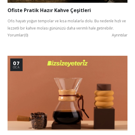
Ofiste Pratik Hazır Kahve Çeşitleri
Ofis hayatı yoğun tempolar ve kısa molalarla dolu. Bu nedenle hızlı ve
lezzetli bir kahve molası gününüzü daha verimli hale getirebilir.
Yorumlar(0)
Ayrıntılar
Kurumsal Üye Ol
07
%30'a
OCA
varan indirimlerden yararlan.