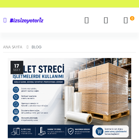
0
ANA SAYFA
BLOG
17
MAY