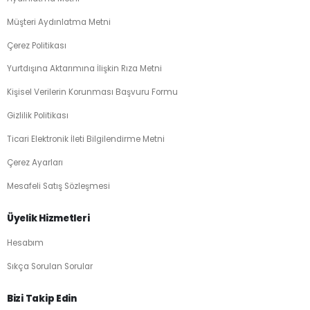
Müşteri Aydınlatma Metni
Çerez Politikası
Yurtdışına Aktarımına İlişkin Rıza Metni
Kişisel Verilerin Korunması Başvuru Formu
Gizlilik Politikası
Ticari Elektronik İleti Bilgilendirme Metni
Çerez Ayarları
Mesafeli Satış Sözleşmesi
Üyelik Hizmetleri
Hesabım
Sıkça Sorulan Sorular
Bizi Takip Edin