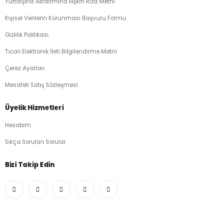
Yurtdışına Aktarımına İlişkin Rıza Metni
Kişisel Verilerin Korunması Başvuru Formu
Gizlilik Politikası
Ticari Elektronik İleti Bilgilendirme Metni
Çerez Ayarları
Mesafeli Satış Sözleşmesi
Üyelik Hizmetleri
Hesabım
Sıkça Sorulan Sorular
Bizi Takip Edin