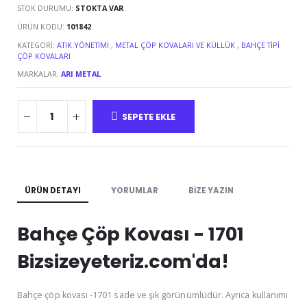
STOK DURUMU:
STOKTA VAR
ÜRÜN KODU:
101842
KATEGORI:
ATIK YÖNETIMI
,
METAL ÇÖP KOVALARI VE KÜLLÜK
,
BAHÇE TIPI
ÇÖP KOVALARI
MARKALAR:
ARI METAL
SEPETE EKLE
ÜRÜN DETAYI
YORUMLAR
BIZE YAZIN
Bahçe Çöp Kovası - 1701
Bizsizeyeteriz.com'da!
Bahçe çöp kovası -1701 sade ve şık görünümlüdür. Ayrıca kullanımı