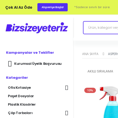
Çok Al Az Öde
*Sadece sınırlı bir süre.
Alışverişe Başla!
Kampanyalar ve Teklifler
ANA SAYFA
ASPER
Kurumsal Üyelik Başvurusu
Kategoriler
Ofis Kırtasiye
10%
Poşet Dosyalar
Plastik Klasörler
Çöp Torbaları