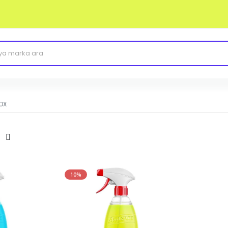
OX
10%