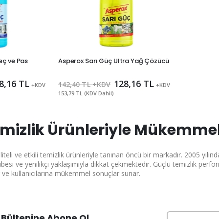
eç ve Pas
Asperox Sarı Güç Ultra Yağ Çözücü
8,16 TL
128,16 TL
142,40 TL +KDV
+KDV
+KDV
153,79 TL (KDV Dahil)
mizlik Ürünleriyle Mükemmel
liteli ve etkili temizlik ürünleriyle tanınan öncü bir markadır. 2005 yıl
rübesi ve yenilikçi yaklaşımıyla dikkat çekmektedir. Güçlü temizlik perfo
r ve kullanıcılarına mükemmel sonuçlar sunar.
Bültenine Abone Ol