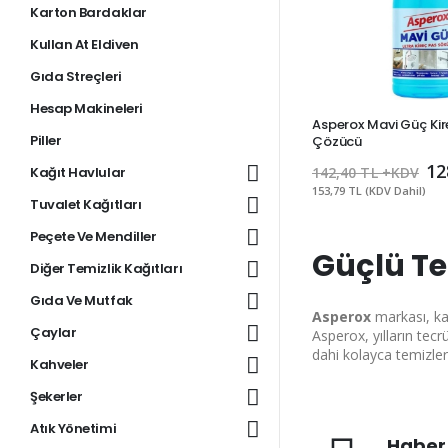
Karton Bardaklar
Kullan At Eldiven
Gıda Streçleri
Hesap Makineleri
Asperox Mavi Güç Kir
Piller
Çözücü
12
Kağıt Havlular
142,40 TL +KDV
153,79 TL (KDV Dahil)
Tuvalet Kağıtları
Peçete Ve Mendiller
Güçlü Te
Diğer Temizlik Kağıtları
Gıda Ve Mutfak
Asperox
markası, ka
Çaylar
Asperox, yılların tec
dahi kolayca temizle
Kahveler
Şekerler
Atık Yönetimi
Haber 