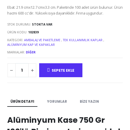
Ebat: 21.9 cmx12.7 cmx3.3 cm. Paketinde 100 adet ürün bulunur. Ürün
hacmi 600 cc'dir. Yüksek ısıya dayanıklıdır. Fırına uygundur.
STOK DURUMU:
STOKTA VAR
ÜRÜN KODU:
102839
KATEGORI:
AMBALAJ VE PAKETLEME
,
TEK KULLANIMLIK KAPLAR
,
ALÜMINYUM KAP VE KAPAKLAR
MARKALAR:
DIĞER
SEPETE EKLE
ÜRÜN DETAYI
YORUMLAR
BIZE YAZIN
Alüminyum Kase 750 Gr